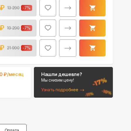
₽
13 290
-
7
%
₽
19 290
-
7
%
₽
21 990
-
7
%
0
₽/месяц
Нашли дешевле?
Мы снизим цену!
Узнать подробнее
Оплата