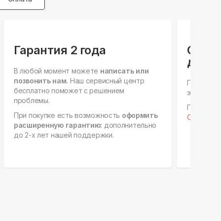
Гарантия 2 года
Спец
для ю
В любой момент можете
написать или
позвонить нам.
Наш сервисный центр
Персонал
бесплатно поможет с решением
этапах, е
проблемы.
Готовы к 
При покупке есть возможность
оформить
Отправить
расширенную гарантию:
дополнительно
до 2-х лет нашей поддержки.