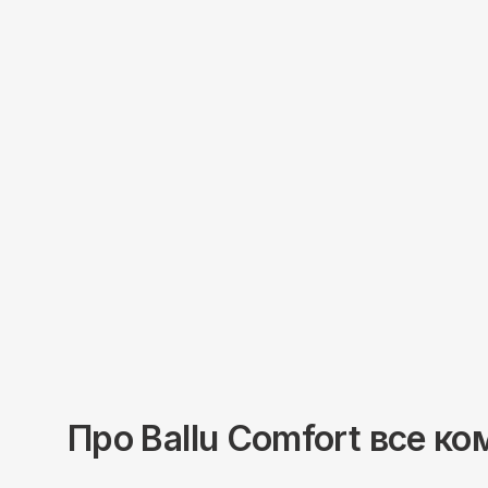
Про
Ballu
Comfort все ко