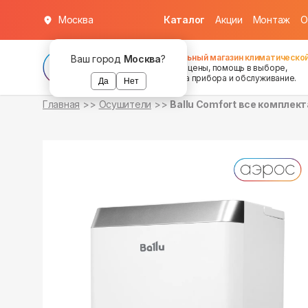
Москва
Каталог
Акции
Монтаж
О
уточняйте
уточняйте
уточняйте
о наличии
о наличии
о наличии
Федеральный магазин климатической
Ваш город
Москва
?
хорошие цены, помощь в выборе,
установка прибора и обслуживание.
Да
Нет
Главная
Осушители
Ballu Comfort все комплек