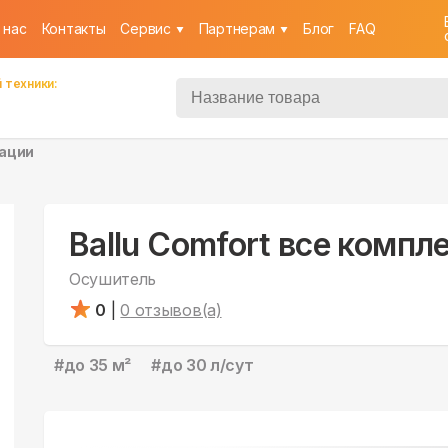
 нас
Контакты
Cервис
Партнерам
Блог
FAQ
 техники:
тации
Ballu Comfort все компл
Осушитель
0
|
0
отзывов(а)
#
до 35 м²
#
до 30 л/сут