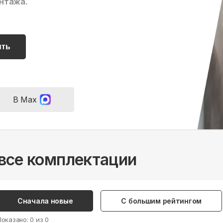
нтажа.
ить
В Max
 все комплектации
Сначала новые
С большим рейтингом
Показано:
0
из
0