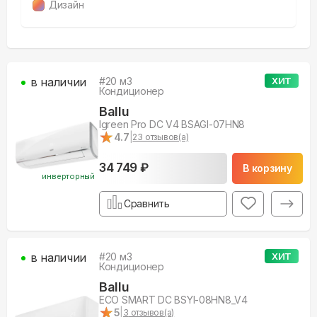
Дизайн
в наличии
#
20
м3
ХИТ
Кондиционер
Ballu
Igreen Pro DC V4 BSAGI-07HN8
★
★
4.7
|
23
отзывов(а)
34 749 ₽
В корзину
инверторный
Сравнить
в наличии
#
20
м3
ХИТ
Кондиционер
Ballu
ECO SMART DC BSYI-08HN8_V4
★
★
5
|
3
отзывов(а)