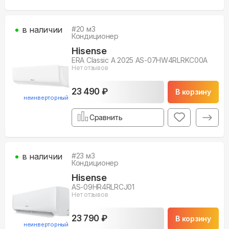
в наличии
#
20
м3
Кондиционер
Hisense
ERA Classic A 2025 AS-07HW4RLRKC00A
Нет отзывов
23 490 ₽
В корзину
неинверторный
Сравнить
в наличии
#
23
м3
Кондиционер
Hisense
AS-09HR4RLRCJ01
Нет отзывов
23 790 ₽
В корзину
неинверторный