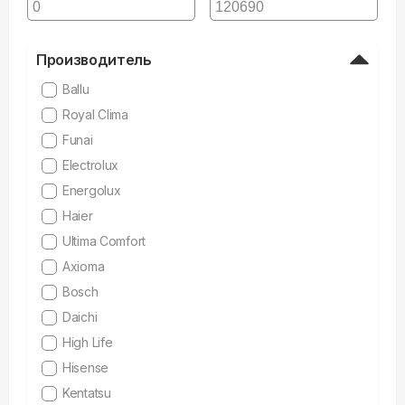
Производитель
Ballu
Royal Clima
Funai
Electrolux
Energolux
Haier
Ultima Comfort
Axioma
Bosch
Daichi
High Life
Hisense
Kentatsu