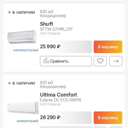
в наличии
#
20
м3
Кондиционер
Shuft
SFTM-07HN1_22Y
Нет отзывов
25 990 ₽
В корзину
неинверторный
Сравнить
в наличии
#
23
м3
Кондиционер
Ultima Comfort
Eclipse DC ECS-I09PN
Нет отзывов
26 290 ₽
В корзину
инверторный