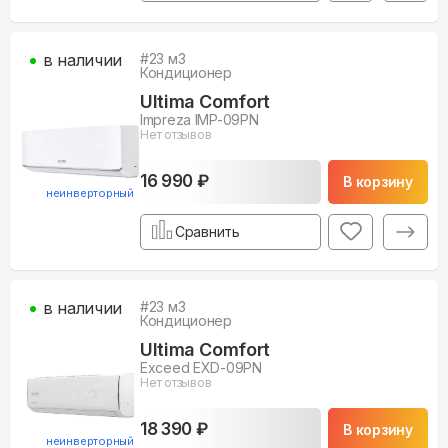
в наличии
#
23
м3
Кондиционер
Ultima Comfort
Impreza IMP-09PN
Нет отзывов
16 990 ₽
В корзину
неинверторный
Сравнить
в наличии
#
23
м3
Кондиционер
Ultima Comfort
Exceed EXD-09PN
Нет отзывов
18 390 ₽
В корзину
неинверторный