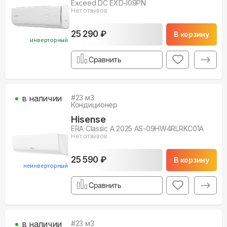
Exceed DC EXD-I09PN
Нет отзывов
25 290 ₽
В корзину
инверторный
Сравнить
в наличии
#
23
м3
Кондиционер
Hisense
ERA Classic A 2025 AS-09HW4RLRKC01A
Нет отзывов
25 590 ₽
В корзину
неинверторный
Сравнить
в наличии
#
23
м3