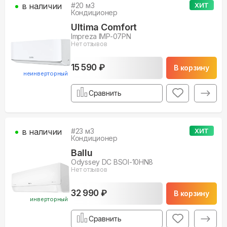
в наличии
#
20
м3
ХИТ
Кондиционер
Ultima Comfort
Impreza IMP-07PN
Нет отзывов
15 590 ₽
В корзину
неинверторный
Сравнить
в наличии
#
23
м3
ХИТ
Кондиционер
Ballu
Odyssey DC BSOI-10HN8
Нет отзывов
32 990 ₽
В корзину
инверторный
Сравнить