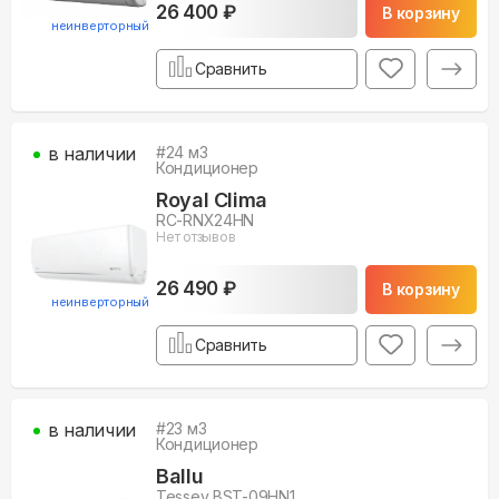
26 400 ₽
В корзину
неинверторный
Сравнить
в наличии
#
24
м3
Кондиционер
Royal Clima
RC-RNX24HN
Нет отзывов
26 490 ₽
В корзину
неинверторный
Сравнить
в наличии
#
23
м3
Кондиционер
Ballu
Tessey BST-09HN1