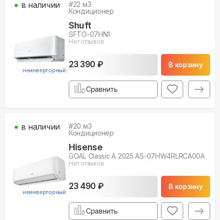
в наличии
#
22
м3
Кондиционер
Shuft
SFTO-07HN1
Нет отзывов
23 390 ₽
В корзину
неинверторный
Сравнить
в наличии
#
20
м3
Кондиционер
Hisense
GOAL Classic A 2025 AS-07HW4RLRCA00A
Нет отзывов
23 490 ₽
В корзину
неинверторный
Сравнить