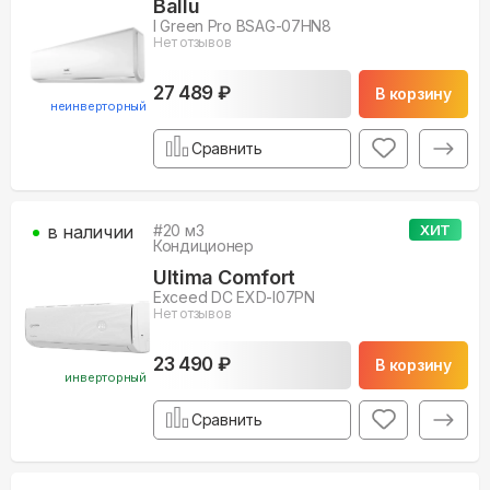
Ballu
I Green Pro BSAG-07HN8
Нет отзывов
27 489 ₽
В корзину
неинверторный
Сравнить
в наличии
#
20
м3
ХИТ
Кондиционер
Ultima Comfort
Exceed DC EXD-I07PN
Нет отзывов
23 490 ₽
В корзину
инверторный
Сравнить