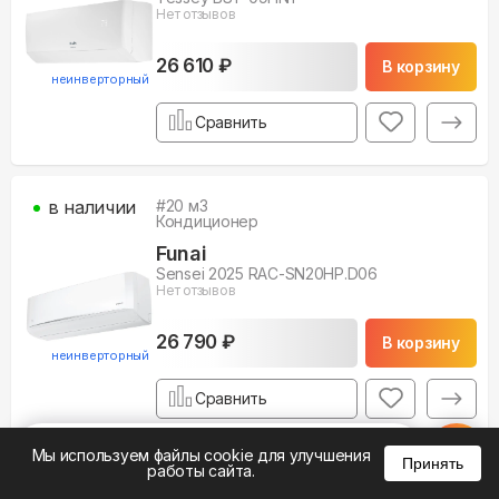
Нет отзывов
26 610 ₽
В корзину
неинверторный
Сравнить
в наличии
#
20
м3
Кондиционер
Funai
Sensei 2025 RAC-SN20HP.D06
Нет отзывов
26 790 ₽
В корзину
неинверторный
Сравнить
%
0
0
0
Мы используем файлы cookie для улучшения
Принять
работы сайта.
Показать еще