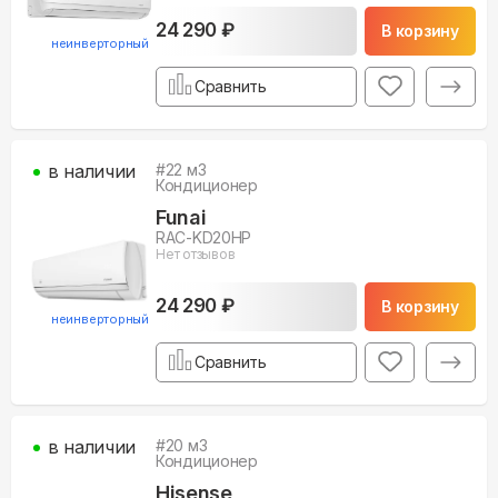
24 290 ₽
В корзину
неинверторный
Сравнить
в наличии
#
22
м3
Кондиционер
Funai
RAC-KD20HP
Нет отзывов
24 290 ₽
В корзину
неинверторный
Сравнить
в наличии
#
20
м3
Кондиционер
Hisense