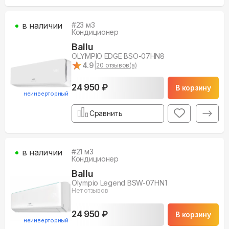
в наличии
#
23
м3
Кондиционер
Ballu
OLYMPIO EDGE BSO-07HN8
★
★
4.9
|
20
отзывов(а)
24 950 ₽
В корзину
неинверторный
Сравнить
в наличии
#
21
м3
Кондиционер
Ballu
Olympio Legend BSW-07HN1
Нет отзывов
24 950 ₽
В корзину
неинверторный