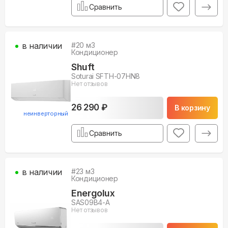
Сравнить
в наличии
#
20
м3
Кондиционер
Shuft
Soturai SFTH-07HN8
Нет отзывов
26 290 ₽
В корзину
неинверторный
Сравнить
в наличии
#
23
м3
Кондиционер
Energolux
SAS09B4-A
Нет отзывов