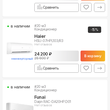
Сравнить
в наличии
#
20
м3
Кондиционер
-
15
%
Haier
HSU-07HPL103/R3
Нет отзывов
24 200 ₽
В корзину
28 600
₽
неинверторный
Сравнить
в наличии
#
20
м3
Кондиционер
Funai
Daijin RAC-DA20HP.D01
Нет отзывов