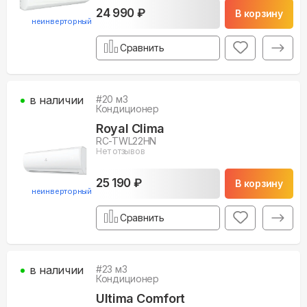
24 990 ₽
В корзину
неинверторный
Сравнить
в наличии
#
20
м3
Кондиционер
Royal Clima
RC-TWL22HN
Нет отзывов
25 190 ₽
В корзину
неинверторный
Сравнить
в наличии
#
23
м3
Кондиционер
Ultima Comfort