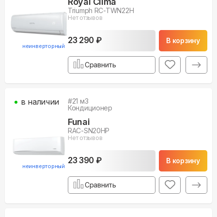
Royal Clima
Triumph RC-TWN22H
Нет отзывов
23 290 ₽
В корзину
неинверторный
Сравнить
в наличии
#
21
м3
Кондиционер
Funai
RAC-SN20HP
Нет отзывов
23 390 ₽
В корзину
неинверторный
Сравнить