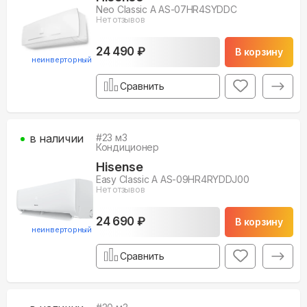
Neo Classic A AS-07HR4SYDDC
Нет отзывов
24 490 ₽
В корзину
неинверторный
Сравнить
в наличии
#
23
м3
Кондиционер
Hisense
Easy Classic A AS-09HR4RYDDJ00
Нет отзывов
24 690 ₽
В корзину
неинверторный
Сравнить