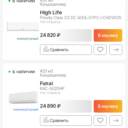
в наличии
#
20
м3
Кондиционер
High Life
Priority Class 2.0 DC ACHL-07PС-I-CHDV03S
Нет отзывов
24 820 ₽
В корзину
инверторный
Сравнить
в наличии
#
23
м3
Кондиционер
Funai
RAC-SG20HP
Нет отзывов
24 890 ₽
В корзину
неинверторный
Сравнить