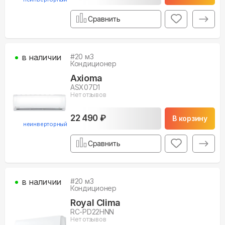
Сравнить
в наличии
#
20
м3
Кондиционер
Axioma
ASX07D1
Нет отзывов
22 490 ₽
В корзину
неинверторный
Сравнить
в наличии
#
20
м3
Кондиционер
Royal Clima
RC-PD22HNN
Нет отзывов