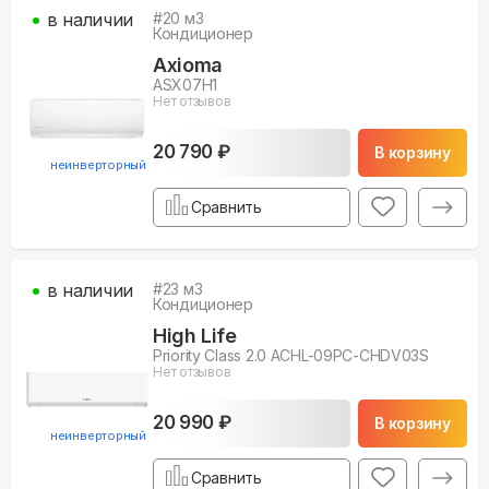
в наличии
#
20
м3
Кондиционер
Axioma
ASX07H1
Нет отзывов
20 790 ₽
В корзину
неинверторный
Сравнить
в наличии
#
23
м3
Кондиционер
High Life
Priority Class 2.0 ACHL-09PC-CHDV03S
Нет отзывов
20 990 ₽
В корзину
неинверторный
Сравнить