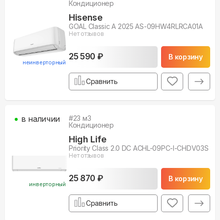
Кондиционер
Hisense
GOAL Classic A 2025 AS-09HW4RLRCA01A
Нет отзывов
25 590 ₽
В корзину
неинверторный
Сравнить
в наличии
#
23
м3
Кондиционер
High Life
Priority Class 2.0 DC ACHL-09PС-I-CHDV03S
Нет отзывов
25 870 ₽
В корзину
инверторный
Сравнить