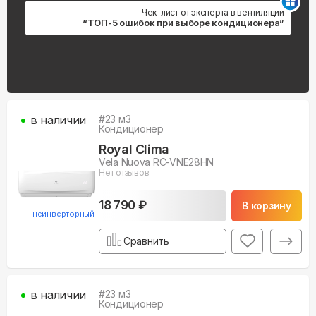
Чек-лист от эксперта в вентиляции
“ТОП-5 ошибок при выборе кондиционера”
в наличии
#
23
м3
Кондиционер
Royal Clima
Vela Nuova RC-VNE28HN
Нет отзывов
18 790 ₽
В корзину
неинверторный
Сравнить
в наличии
#
23
м3
Кондиционер