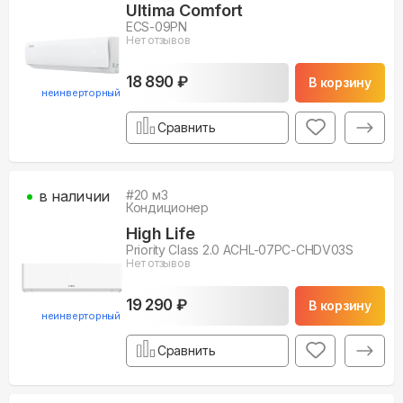
Ultima Comfort
ECS-09PN
Нет отзывов
18 890 ₽
В корзину
неинверторный
Сравнить
в наличии
#
20
м3
Кондиционер
High Life
Priority Class 2.0 ACHL-07PC-CHDV03S
Нет отзывов
19 290 ₽
В корзину
неинверторный
Сравнить