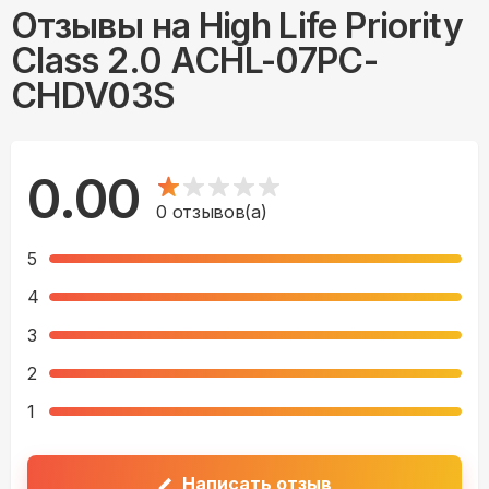
Отзывы на
High Life Priority
Class 2.0 ACHL-07PC-
CHDV03S
0.00
0
отзывов(а)
5
4
3
2
1
Написать отзыв