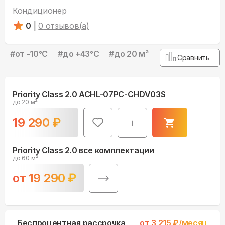
Кондиционер
0
|
0
отзывов(а)
#
от -10°С
#
до +43°С
#
до 20 м²
Сравнить
Priority Class 2.0 ACHL-07PC-CHDV03S
до 20 м²
19 290
₽
i
Priority Class 2.0 все комплектации
до 60 м²
от
19 290
₽
Беспроцентная рассрочка
от
3 215
₽/месяц