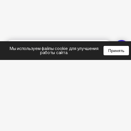
%
0
0
0
Мы используем файлы cookie для улучшения
Принять
работы сайта.
8 (495) 185-02-02
8 (800) 301-22-62
WhatsApp: 8 (999) 833-22-62
info@aeros.su