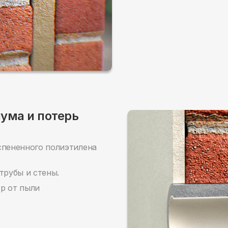
шума и потерь
спененного полиэтилена
рубы и стены.
р от пыли