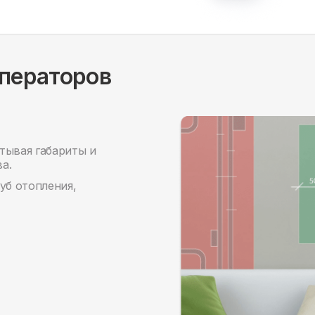
уператоров
тывая габариты и
а.
уб отопления,