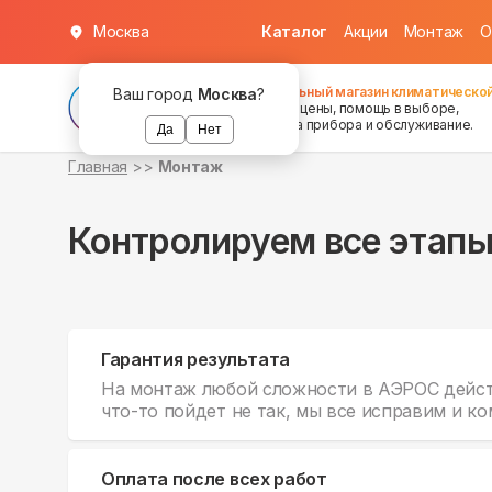
Москва
Каталог
Акции
Монтаж
О
Федеральный магазин климатической
Ваш город
Москва
?
хорошие цены, помощь в выборе,
установка прибора и обслуживание.
Да
Нет
Главная
Монтаж
Контролируем все этап
Гарантия результата
На монтаж любой сложности в АЭРОС действ
что-то пойдет не так, мы все исправим и к
Оплата после всех работ