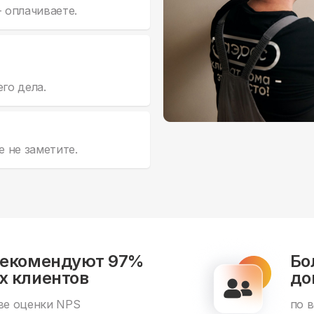
- оплачиваете.
го дела.
 не заметите.
рекомендуют 97%
Бо
х клиентов
до
ве оценки NPS
по 