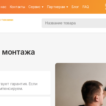
 нас
Контакты
Cервис
Партнерам
Блог
FAQ
 техники:
ы монтажа
ует гарантия. Если
омпенсируем.