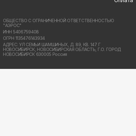
Оплата
ОБЩЕСТВО С ОГРАНИЧЕННОЙ ОТВЕТСТВЕННОСТЬЮ
"АЭРОС"
ИНН 5406759408
ОГРН 1135476143934
АДРЕС: УЛ СЕМЬИ ШАМШИНЫХ, Д. 89, КВ. 147 Г
НОВОСИБИРСК,
НОВОСИБИРСКАЯ ОБЛАСТЬ, Г.О. ГОРОД
НОВОСИБИРСК 630005 Россия