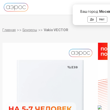
в наличии
Ваш город
Моск
Да
Нет
Главная
Бризеры
Vakio VECTOR