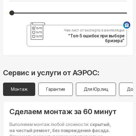
Чек лист от эксперта в вентиляции
“Топ-5 ошибок при выборе
бризера”
Сервис и услуги от АЭРОС:
Монтаж
Гарантия
Для Юр.лиц
Дос
Сделаем монтаж за 60 минут
Выполняем монтаж любой сложности:
скрытый,
на чистый ремонт, без повреждения фасада.