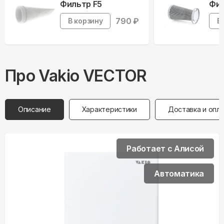
Фильтр F5
Фил
790
₽
В корзину
В
Про
Vakio
VECTOR
Описание
Характеристики
Доставка и опл
Работает с Алисой
Автоматика