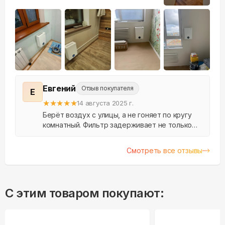
+
1
Евгений
Отзыв покупателя
Е
★
★
★
★
★
14 августа 2025 г.
Берёт воздух с улицы, а не гоняет по кругу
комнатный. Фильтр задерживает не только
пыль, но и мелкую сажу с дороги. Нет
конденсата, нет обмерзания - проверено за
Смотреть все отзывы
сезон. В новост...
С этим товаром покупают: