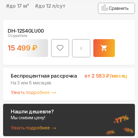
#
до 17 м²
#
до 12 л/сут
Сравнить
DH-12S4GLU00
Осушитель
15 499
₽
i
Беспроцентная рассрочка
от
2 583
₽/месяц
На 3 или 6 месяцев.
Узнать подробнее
Нашли дешевле?
Мы снизим цену!
Узнать подробнее