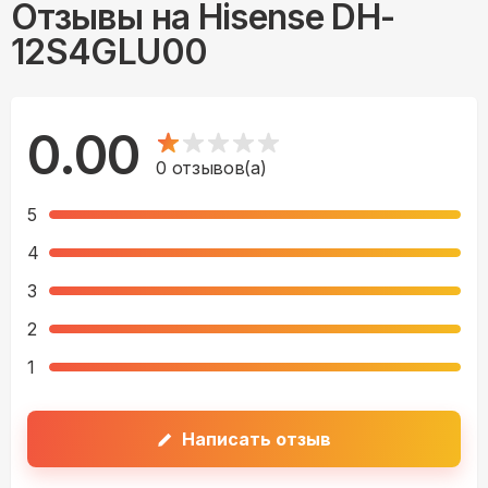
Отзывы на
Hisense DH-
12S4GLU00
0.00
0
отзывов(а)
5
4
3
2
1
Написать отзыв