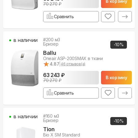
В корзину
70 270
₽
Сравнить
в наличии
#
200
м3
Бризер
-
10
%
Ballu
Oneair ASP-200SMAX в ткани
★
★
4.87
|
46
отзывов(а)
63 243 ₽
В корзину
70 270
₽
Сравнить
в наличии
#
160
м3
Бризер
-
10
%
Tion
Bio X SM Standard