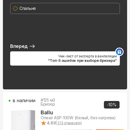
Спальня
Вперед
Чек-лист от эксперта в вентиляции
“Топ-5 ошибок при выборе бризера”
в наличии
#
125
м3
Бризер
-
10
%
Ballu
Oneair ASP-100W (белый, без нагрева)
★
★
4.89
|
213
отзывов(а)