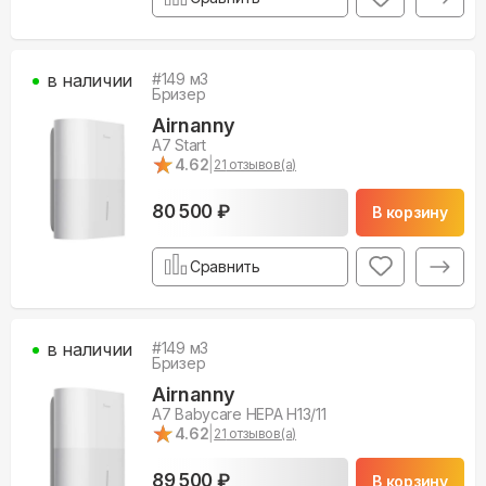
в наличии
#
149
м3
Бризер
Airnanny
A7 Start
★
★
4.62
|
21
отзывов(а)
80 500 ₽
В корзину
Сравнить
в наличии
#
149
м3
Бризер
Airnanny
A7 Babycare HEPA H13/11
★
★
4.62
|
21
отзывов(а)
89 500 ₽
В корзину