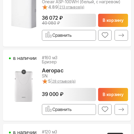
Oneair ASP-100WH (белый, с нагревом)
★
★
4.89
|
213
отзывов(а)
36 072 ₽
В корзину
40 080
₽
Сравнить
в наличии
#
160
м3
Бризер
Aeropac
SN
★
★
5
|
28
отзывов(а)
39 000 ₽
В корзину
Сравнить
в наличии
#
120
м3