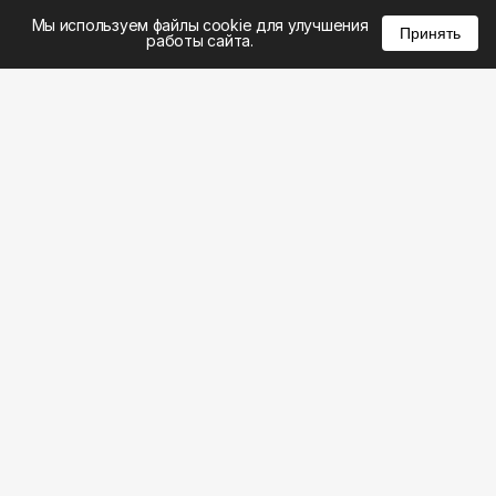
%
0
0
0
Мы используем файлы cookie для улучшения
Принять
работы сайта.
8 (495) 185-02-02
8 (800) 301-22-62
WhatsApp: 8 (999) 833-22-62
info@aeros.su