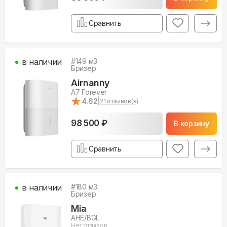
Сравнить
в наличии
#
149
м3
Бризер
Airnanny
A7 Forever
★
★
4.62
|
21
отзывов(а)
98 500 ₽
В корзину
Сравнить
в наличии
#
180
м3
Бризер
Mia
AHE/BGL
Нет отзывов