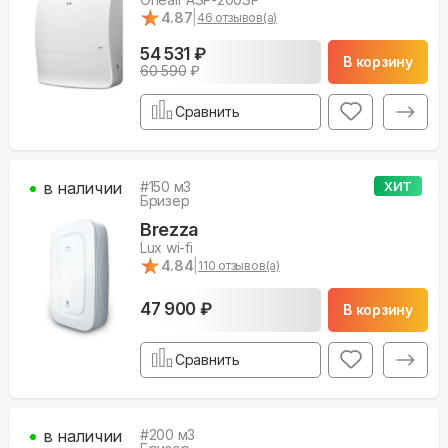
★
★
4.87
|
46
отзывов(а)
54 531 ₽
В корзину
60 590
₽
Сравнить
в наличии
#
150
м3
ХИТ
Бризер
Brezza
Lux wi-fi
★
★
4.84
|
110
отзывов(а)
47 900 ₽
В корзину
Сравнить
в наличии
#
200
м3