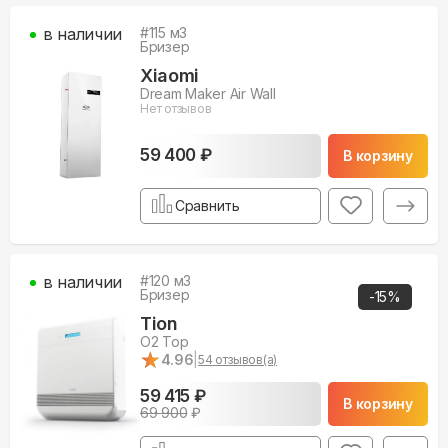
в наличии
#
115
м3
Бризер
Xiaomi
Dream Maker Air Wall
Нет отзывов
59 400 ₽
В корзину
Сравнить
в наличии
#
120
м3
Бризер
-
15
%
Tion
O2 Top
★
★
4.96
|
54
отзывов(а)
59 415 ₽
В корзину
69 900
₽