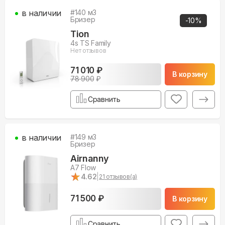
в наличии
#
140
м3
Бризер
-
10
%
Tion
4s TS Family
Нет отзывов
71 010 ₽
В корзину
78 900
₽
Сравнить
в наличии
#
149
м3
Бризер
Airnanny
A7 Flow
★
★
4.62
|
21
отзывов(а)
71 500 ₽
В корзину
Сравнить