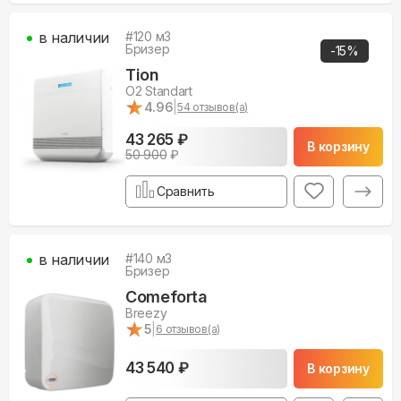
в наличии
#
120
м3
Бризер
-
15
%
Tion
O2 Standart
★
★
4.96
|
54
отзывов(а)
43 265 ₽
В корзину
50 900
₽
Сравнить
в наличии
#
140
м3
Бризер
Comeforta
Breezy
★
★
5
|
6
отзывов(а)
43 540 ₽
В корзину