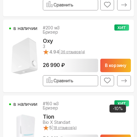
Сравнить
в наличии
#
200
м3
ХИТ
Бризер
Oxy
3
★
★
4.94
|
36
отзывов(а)
26 990 ₽
В корзину
Сравнить
в наличии
#
160
м3
ХИТ
Бризер
-
10
%
Tion
Bio X Standart
★
★
5
|
18
отзывов(а)