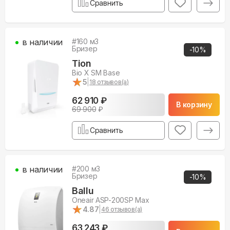
Сравнить
в наличии
#
160
м3
Бризер
-
10
%
Tion
Bio X SM Base
★
★
5
|
18
отзывов(а)
62 910 ₽
В корзину
69 900
₽
Сравнить
в наличии
#
200
м3
Бризер
-
10
%
Ballu
Oneair ASP-200SP Max
★
★
4.87
|
46
отзывов(а)
63 243 ₽