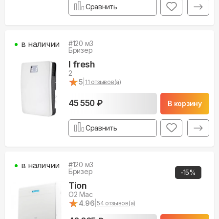
Сравнить
в наличии
#
120
м3
Бризер
I fresh
2
★
★
5
|
11
отзывов(а)
45 550 ₽
В корзину
Сравнить
в наличии
#
120
м3
Бризер
-
15
%
Tion
O2 Mac
★
★
4.96
|
54
отзывов(а)