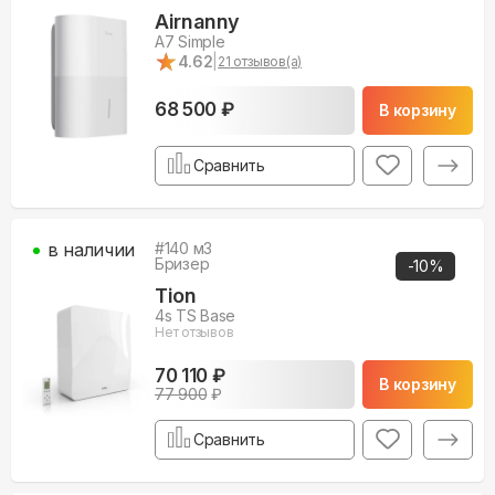
Airnanny
A7 Simple
★
★
4.62
|
21
отзывов(а)
68 500 ₽
В корзину
Сравнить
в наличии
#
140
м3
Бризер
-
10
%
Tion
4s TS Base
Нет отзывов
70 110 ₽
В корзину
77 900
₽
Сравнить