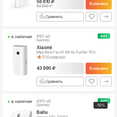
56 610 ₽
В корзину
62 900
₽
Сравнить
в наличии
#
150
м3
ХИТ
Бризер
Xiaomi
Mijia New Fan A1 (Mi Air Purifier 150)
★
★
5
|
14
отзывов(а)
43 990 ₽
В корзину
Сравнить
в наличии
#
200
м3
ХИТ
Бризер
-
10
%
Ballu
Oneair ASP-200SP