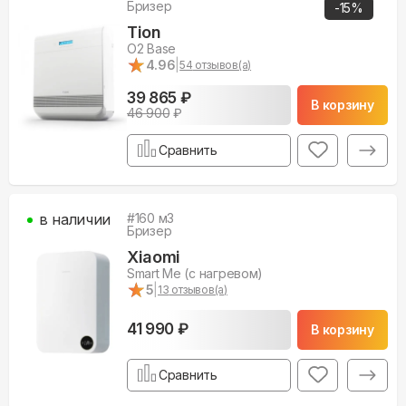
Бризер
-
15
%
Tion
O2 Base
★
★
4.96
|
54
отзывов(а)
39 865 ₽
В корзину
46 900
₽
Сравнить
в наличии
#
160
м3
Бризер
Xiaomi
Smart Me (с нагревом)
★
★
5
|
13
отзывов(а)
41 990 ₽
В корзину
Сравнить