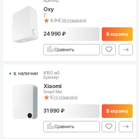
Бризер
Oxy
2
★
★
4.94
|
36
отзывов(а)
24 990 ₽
В корзину
Сравнить
в наличии
#
160
м3
Бризер
Xiaomi
Smart Me
★
★
5
|
13
отзывов(а)
31 990 ₽
В корзину
Сравнить