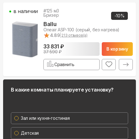
в наличии
#
125
м3
Бризер
-
10
%
Ballu
Oneair ASP-100 (серый, без нагрева)
★
★
4.89
|
213
отзывов(а)
33 831 ₽
В корзину
37 590
₽
Сравнить
В какие комнаты планируете установку?
Зал или кухня-гостиная
Детская