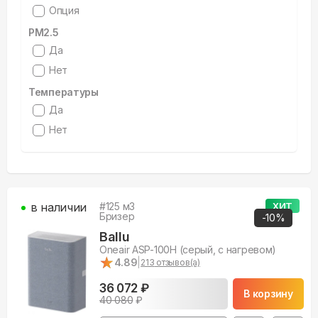
Опция
PM2.5
Да
Нет
Температуры
Да
Нет
в наличии
#
125
м3
ХИТ
Бризер
-
10
%
Ballu
Oneair ASP-100H (серый, с нагревом)
★
★
4.89
|
213
отзывов(а)
36 072 ₽
В корзину
40 080
₽