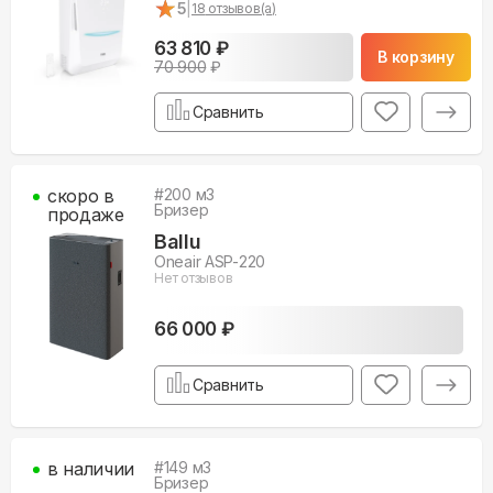
★
★
5
|
18
отзывов(а)
63 810 ₽
В корзину
70 900
₽
Сравнить
скоро в
#
200
м3
Бризер
продаже
Ballu
Oneair ASP-220
Нет отзывов
66 000 ₽
Сравнить
в наличии
#
149
м3
Бризер