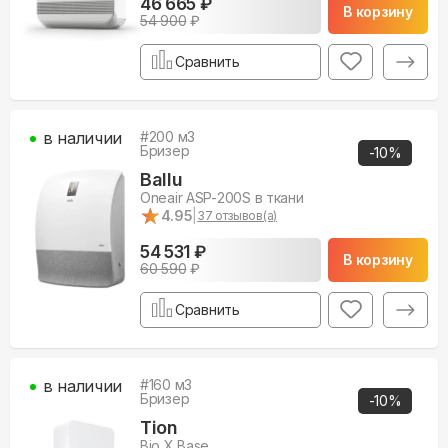
46 665 ₽
В корзину
54 900
₽
Сравнить
в наличии
#
200
м3
Бризер
-
10
%
Ballu
Oneair ASP-200S в ткани
★
★
4.95
|
37
отзывов(а)
54 531 ₽
В корзину
60 590
₽
Сравнить
в наличии
#
160
м3
Бризер
-
10
%
Tion
Bio X Base