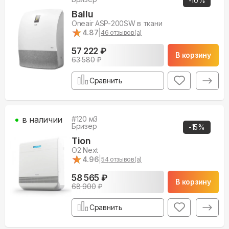
-
10
%
Ballu
Oneair ASP-200SW в ткани
★
★
4.87
|
46
отзывов(а)
57 222 ₽
В корзину
63 580
₽
Сравнить
в наличии
#
120
м3
Бризер
-
15
%
Tion
O2 Next
★
★
4.96
|
54
отзывов(а)
58 565 ₽
В корзину
68 900
₽
Сравнить