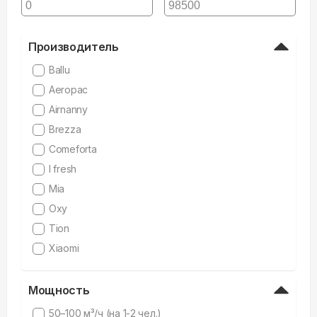
Производитель
Ballu
Aeropac
Airnanny
Brezza
Comeforta
I fresh
Mia
Oxy
Tion
Xiaomi
Мощность
50–100 м³/ч (на 1-2 чел.)