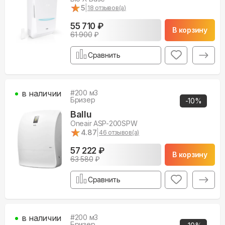
★
★
5
|
18
отзывов(а)
55 710 ₽
В корзину
61 900
₽
Сравнить
в наличии
#
200
м3
Бризер
-
10
%
Ballu
Oneair ASP-200SPW
★
★
4.87
|
46
отзывов(а)
57 222 ₽
В корзину
63 580
₽
Сравнить
в наличии
#
200
м3
Бризер