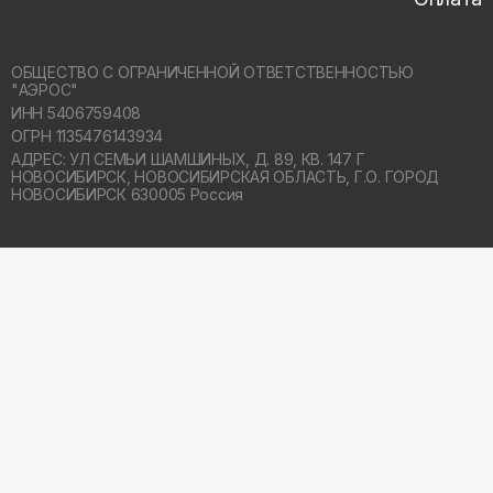
ОБЩЕСТВО С ОГРАНИЧЕННОЙ ОТВЕТСТВЕННОСТЬЮ
"АЭРОС"
ИНН 5406759408
ОГРН 1135476143934
АДРЕС: УЛ СЕМЬИ ШАМШИНЫХ, Д. 89, КВ. 147 Г
НОВОСИБИРСК,
НОВОСИБИРСКАЯ ОБЛАСТЬ, Г.О. ГОРОД
НОВОСИБИРСК 630005 Россия