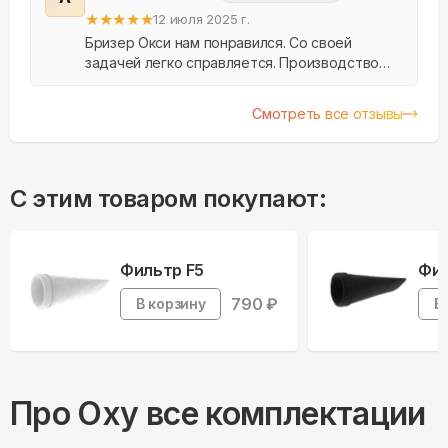
★
★
★
★
★
12 июля 2025 г.
Бризер Окси нам понравился. Со своей
задачей легко справляется. Производство
Россия, монтаж от сотрудников «Аэрос».
Смотреть все отзывы
С этим товаром покупают:
Фильтр F5
Фил
790
₽
В корзину
В
Про
Oxy
все комплектации