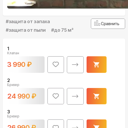
#
защита от запаха
Сравнить
#
защита от пыли
#
до 75 м²
1
Клапан
3 990
₽
2
Бризер
24 990
₽
3
Бризер
26 990
₽