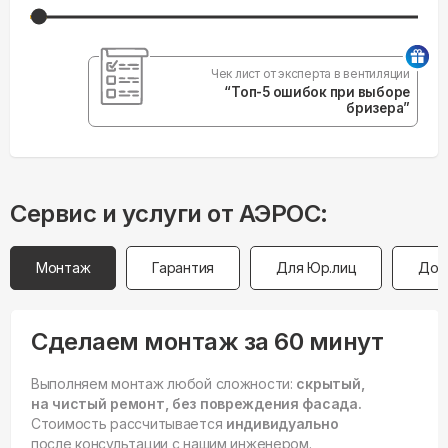
Чек лист от эксперта в вентиляции
“Топ-5 ошибок при выборе
бризера”
Сервис и услуги от АЭРОС:
Монтаж
Гарантия
Для Юр.лиц
Дос
Сделаем монтаж за 60 минут
Выполняем монтаж любой сложности:
скрытый,
на чистый ремонт, без повреждения фасада.
Стоимость рассчитывается
индивидуально
после консультации с нашим инженером.