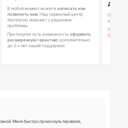
для ю
В любой момент можете
написать или
позвонить нам.
Наш сервисный центр
Персонал
бесплатно поможет с решением
этапах, е
проблемы.
Готовы к 
При покупке есть возможность
оформить
Отправить 
расширенную гарантию:
дополнительно
до 2-х лет нашей поддержки.
новкой. Меня быстро прокоснультировали,