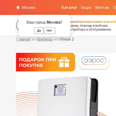
Москва
Каталог
Акции
Монтаж
О
в наличии
Федеральный магазин климатической
Ваш город
Москва
?
хорошие цены, помощь в выборе,
установка прибора и обслуживание.
Да
Нет
Главная
Бризеры
I fresh 2