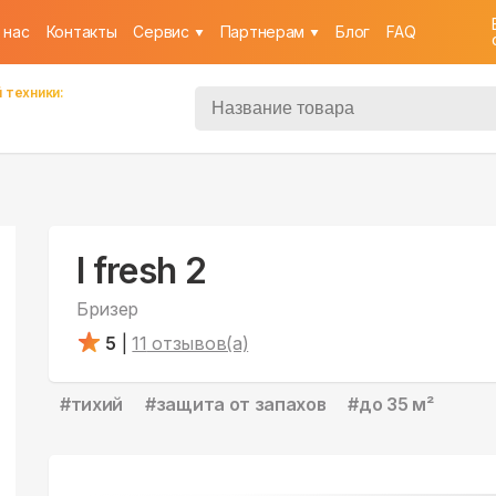
 нас
Контакты
Cервис
Партнерам
Блог
FAQ
 техники:
I fresh 2
Бризер
5
|
11
отзывов(а)
#
тихий
#
защита от запахов
#
до 35 м²