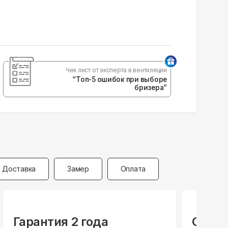
Чек лист от эксперта в вентиляции
“Топ-5 ошибок при выборе
бризера”
Доставка
Замер
Оплата
Гарантия 2 года
Специ