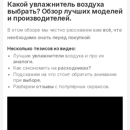
Какой увлажнитель воздуха
выбрать? Обзор лучших моделей
и производителей.
В этом обзоре мы честно расскажем вам
всё, что
необходимо знать перед покупкой:
Несколько тезисов из видео:
Лучшие
увлажнители
воздуха и про их
аналоги.
Как сэкономить на
расходниках?
Подскажем на что стоит обратить внимание
при
выборе.
Разберем
отзывы
с популярных сервисов.