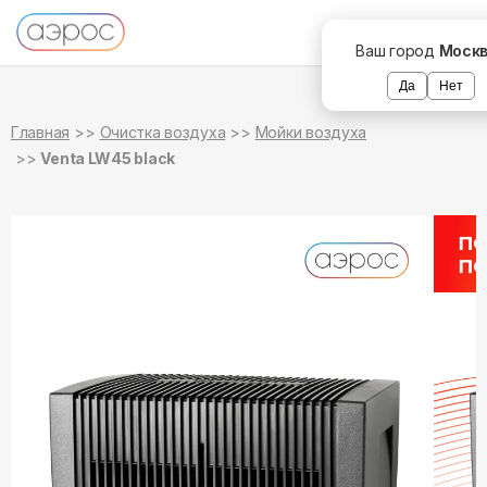
в наличии
в наличии
Ваш город
Моск
Да
Нет
Главная
Очистка воздуха
Мойки воздуха
Venta LW45 black