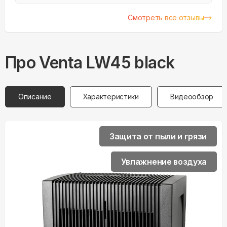
перестали делать расходники. Решил
поменять и выбор пал на этот образец
Смотреть все отзывы
Про
Venta
LW45 black
Описание
Характеристики
Видеообзор
Защита от пыли и грязи
Увлажнение воздуха