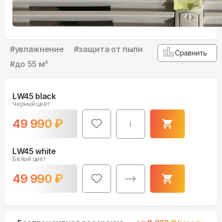
#
увлажнение
#
защита от пыли
Сравнить
#
до 55 м²
LW45 black
Черный цвет
49 990
₽
i
LW45 white
Белый цвет
49 990
₽