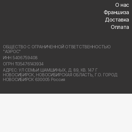
О нас
Франшиза
Доставка
Оплата
ОБЩЕСТВО С ОГРАНИЧЕННОЙ ОТВЕТСТВЕННОСТЬЮ
"АЭРОС"
ИНН 5406759408
ОГРН 1135476143934
АДРЕС: УЛ СЕМЬИ ШАМШИНЫХ, Д. 89, КВ. 147 Г
НОВОСИБИРСК,
НОВОСИБИРСКАЯ ОБЛАСТЬ, Г.О. ГОРОД
НОВОСИБИРСК 630005 Россия