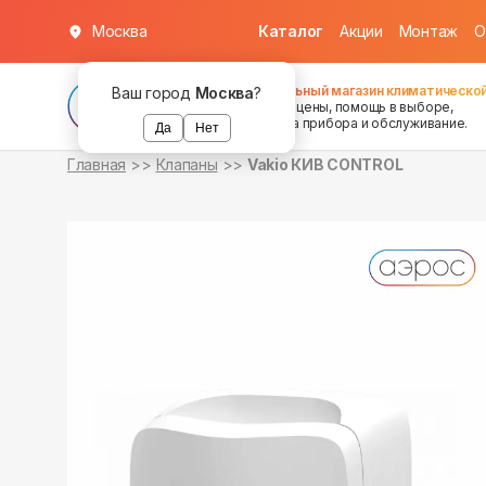
Москва
Каталог
Акции
Монтаж
О
в наличии
Федеральный магазин климатической
Ваш город
Москва
?
хорошие цены, помощь в выборе,
установка прибора и обслуживание.
Да
Нет
Главная
Клапаны
Vakio КИВ CONTROL