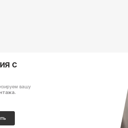
ия с
изируем вашу
нтажа.
ить