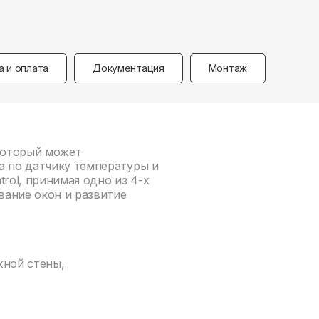
а и оплата
Документация
Монтаж
 который может
а по датчику температуры и
rol, принимая одно из 4-х
вание окон и развитие
жной стены,