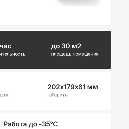
/час
до 30 м2
ительность
площадь помещения
202x179x81 мм
шума
габариты
Работа до -35°С