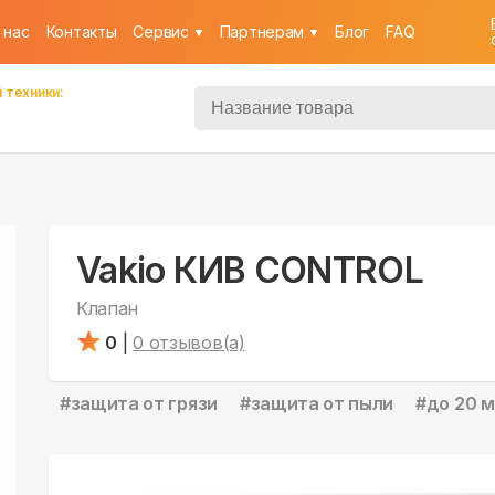
 нас
Контакты
Cервис
Партнерам
Блог
FAQ
 техники:
Vakio КИВ CONTROL
Клапан
0
|
0
отзывов(а)
#
защита от грязи
#
защита от пыли
#
до 20 м