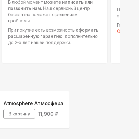
В любой момент можете
написать или
позвонить нам.
Наш сервисный центр
Персонал
бесплатно поможет с решением
этапах, е
проблемы.
Готовы к 
При покупке есть возможность
оформить
Отправить 
расширенную гарантию:
дополнительно
до 2-х лет нашей поддержки.
Atmosphere Атмосфера
11,900
₽
В корзину