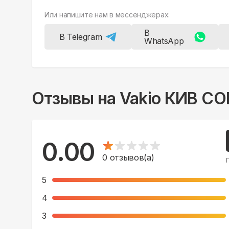
Или напишите нам в мессенджерах:
В
В Telegram
WhatsApp
Отзывы на
Vakio КИВ C
0.00
0
отзывов(а)
5
4
3