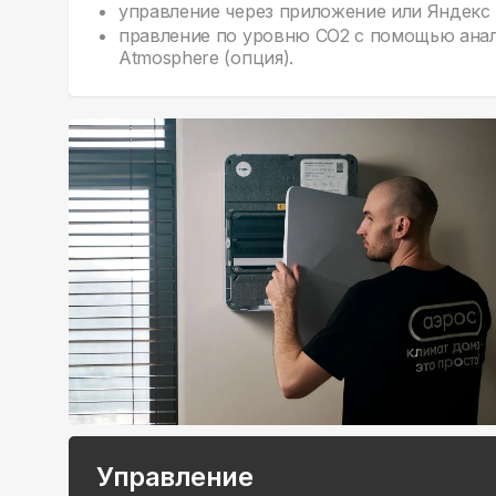
управление через приложение или Яндекс 
правление по уровню CO2 c помощью анал
Atmosphere (опция).
Управление