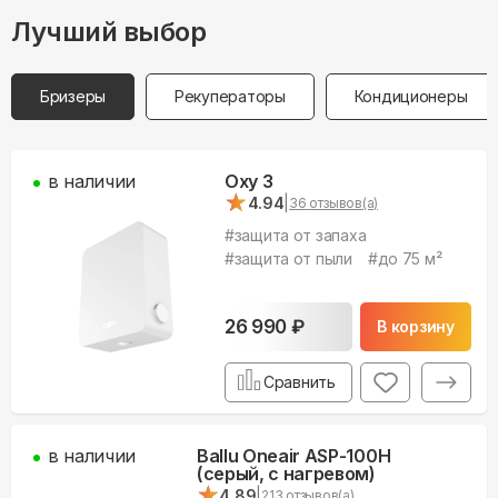
Лучший выбор
Бризеры
Рекуператоры
Кондиционеры
в наличии
Oxy 3
★
★
4.94
|
36
отзывов(а)
#
защита от запаха
#
защита от пыли
#
до 75 м²
26 990
₽
В корзину
Сравнить
в наличии
Ballu Oneair ASP-100H
(серый, с нагревом)
★
★
4.89
|
213
отзывов(а)