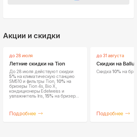
Акции и скидки
до 28 июля
до 31 августа
Летние скидки на Tion
Скидки на Ballu
До 28 июля действуют скидки
Скидка
10%
на бриз
5%
на климатическую станцию
SM510 и фильтры Tion,
10%
на
бризеры Tion 4s, Bio X,
кондиционеры Edelweiss и
увлажнитель Iris,
15%
на бризеры
Tion O2 и очистители воздуха IQ.
Подробнее
Подробнее