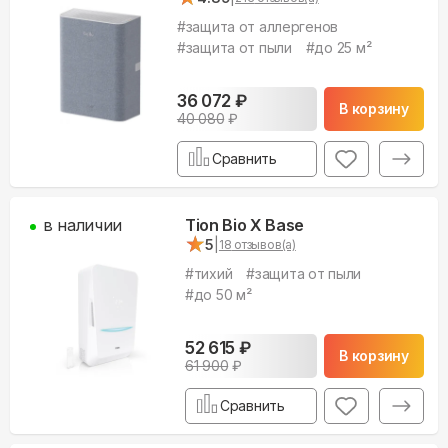
#
защита от аллергенов
#
защита от пыли
#
до 25 м²
36 072
₽
В корзину
40 080
₽
Сравнить
в наличии
Tion Bio X Base
★
★
5
|
18
отзывов(а)
#
тихий
#
защита от пыли
#
до 50 м²
52 615
₽
В корзину
61 900
₽
Сравнить