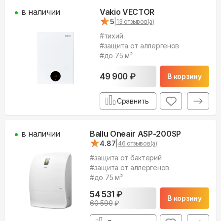
в наличии
Vakio VECTOR
★
★
5
|
13
отзывов(а)
#
тихий
#
защита от аллергенов
#
до 75 м²
49 900
₽
В корзину
Сравнить
в наличии
Ballu Oneair ASP-200SP
★
★
4.87
|
46
отзывов(а)
#
защита от бактерий
#
защита от аллергенов
#
до 75 м²
54 531
₽
В корзину
60 590
₽