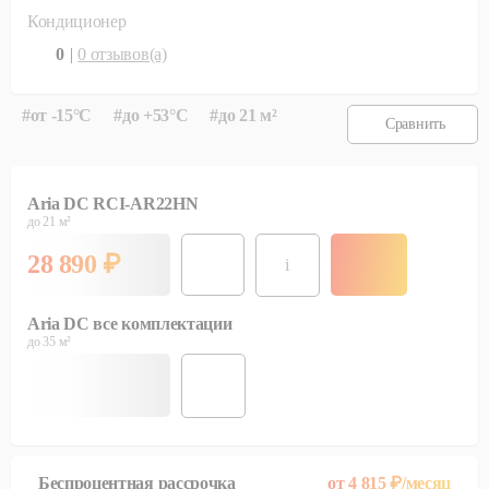
Кондиционер
0
|
0
отзывов(а)
#
от -15°С
#
до +53°С
#
до 21 м²
Сравнить
Aria DC RCI-AR22HN
до 21 м²
28 890
₽
i
Aria DC все комплектации
до 35 м²
Беспроцентная рассрочка
от
4 815
₽/месяц