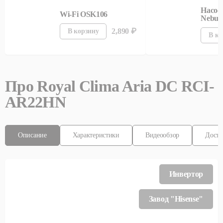
Насос
Wi-Fi OSK106
Nebuli
2,890
₽
В корзину
В ко
Про
Royal Clima
Aria DC RCI-
AR22HN
Описание
Характеристики
Видеообзор
Доста
Инвертор
Завод "Hisense"