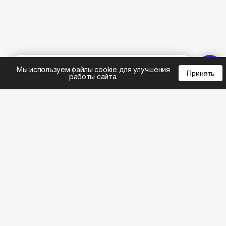
%
0
0
0
Мы используем файлы cookie для улучшения
Принять
работы сайта.
8 (495) 185-02-02
8 (800) 301-22-62
WhatsApp: 8 (999) 833-22-62
info@aeros.su
Политика конфиденциальности