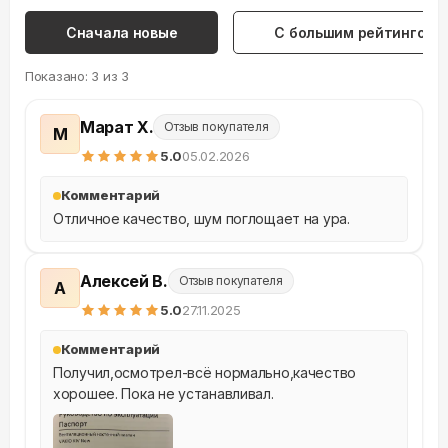
Сначала новые
С большим рейтингом
Показано:
3
из
3
Марат Х.
Отзыв покупателя
М
5
.0
05.02.2026
Комментарий
Отличное качество, шум поглощает на ура.
Алексей В.
Отзыв покупателя
А
5
.0
27.11.2025
Комментарий
Получил,осмотрел-всё нормально,качество 
хорошее. Пока не устанавливал.