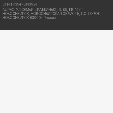
ОГРН 1135476143934
АДРЕС: УЛ СЕМЬИ ШАМШИНЫХ, Д. 89, КВ. 147 Г
НОВОСИБИРСК,
НОВОСИБИРСКАЯ ОБЛАСТЬ, Г.О. ГОРОД
НОВОСИБИРСК 630005 Россия