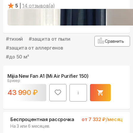
5
|
14
отзывов(а)
#
тихий
#
защита от пыли
Сравнить
#
защита от аллергенов
#
до 50 м²
Mijia New Fan A1 (Mi Air Purifier 150)
Бризер
43 990
₽
i
Беспроцентная рассрочка
от
7 332
₽/месяц
На 3 или 6 месяцев.