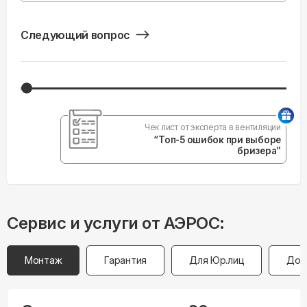
Следующий вопрос
Чек лист от эксперта в вентиляции
“Топ-5 ошибок при выборе
бризера”
Сервис и услуги от АЭРОС:
Монтаж
Гарантия
Для Юр.лиц
Дос