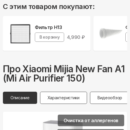
С этим товаром покупают:
Фильтр H13
Ф
4,990
₽
В корзину
Про
Xiaomi
Mijia New Fan A1
(Mi Air Purifier 150)
Описание
Характеристики
Видеообзор
Очистка от аллергенов