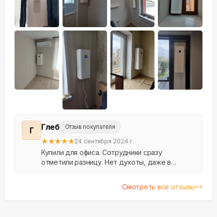
+
5
Глеб
Отзыв покупателя
Г
★
★
★
★
★
24 сентября 2024 г.
Купили для офиса. Сотрудники сразу
отметили разницу. Нет духоты, даже в
плотный график встреч и переговоров.
Смотреть все отзывы