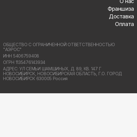
О нас
Франшиза
Доставка
Оплата
ОБЩЕСТВО С ОГРАНИЧЕННОЙ ОТВЕТСТВЕННОСТЬЮ
"АЭРОС"
ИНН 5406759408
ОГРН 1135476143934
АДРЕС: УЛ СЕМЬИ ШАМШИНЫХ, Д. 89, КВ. 147 Г
НОВОСИБИРСК,
НОВОСИБИРСКАЯ ОБЛАСТЬ, Г.О. ГОРОД
НОВОСИБИРСК 630005 Россия