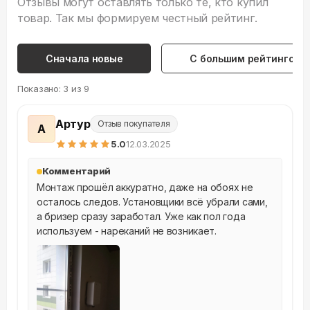
Отзывы могут оставлять только те, кто купил
товар. Так мы формируем честный рейтинг.
Сначала новые
С большим рейтингом
Показано:
3
из
9
Артур
Отзыв покупателя
А
5
.0
12.03.2025
Комментарий
Монтаж прошёл аккуратно, даже на обоях не 
осталось следов. Установщики всё убрали сами, 
а бризер сразу заработал. Уже как пол года 
используем - нареканий не возникает.