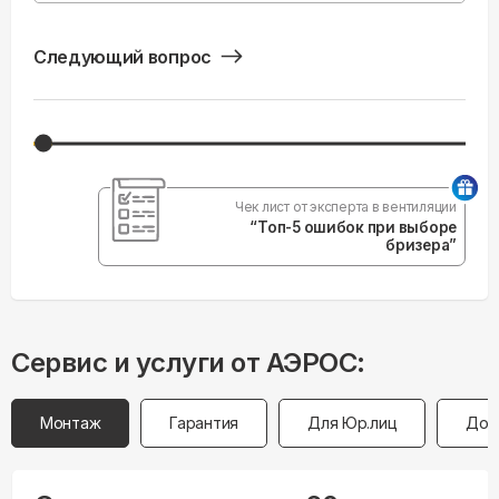
Следующий вопрос
Чек лист от эксперта в вентиляции
“Топ-5 ошибок при выборе
бризера”
Сервис и услуги от АЭРОС:
Монтаж
Гарантия
Для Юр.лиц
Дос