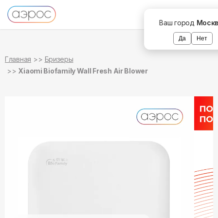
в наличии
Ваш город
Моск
Да
Нет
Главная
Бризеры
Xiaomi Biofamily Wall Fresh Air Blower