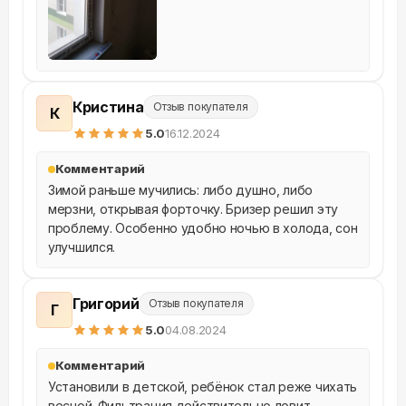
Кристина
Отзыв покупателя
К
5
.0
16.12.2024
Комментарий
Зимой раньше мучились: либо душно, либо 
мерзни, открывая форточку. Бризер решил эту 
проблему. Особенно удобно ночью в холода, сон 
улучшился.
Григорий
Отзыв покупателя
Г
5
.0
04.08.2024
Комментарий
Установили в детской, ребёнок стал реже чихать 
весной. Фильтрация действительно ловит 