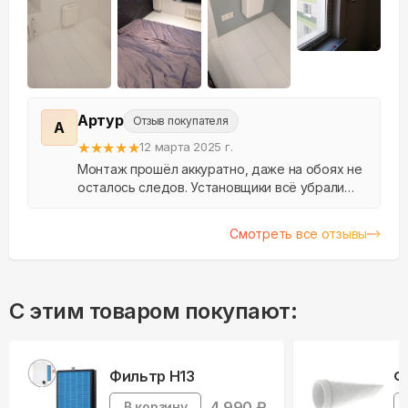
Артур
Отзыв покупателя
А
★
★
★
★
★
12 марта 2025 г.
Монтаж прошёл аккуратно, даже на обоях не
осталось следов. Установщики всё убрали
сами, а бризер сразу заработал. Уже как пол
года используем - нареканий не возникает.
Смотреть все отзывы
С этим товаром покупают:
Фильтр H13
Ф
4,990
₽
В корзину