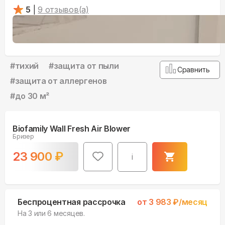
5
|
9
отзывов(а)
#
тихий
#
защита от пыли
Сравнить
#
защита от аллергенов
#
до 30 м²
Biofamily Wall Fresh Air Blower
Бризер
23 900
₽
i
Беспроцентная рассрочка
от
3 983
₽/месяц
На 3 или 6 месяцев.