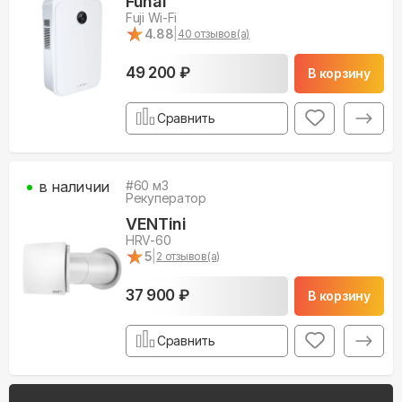
Funai
Fuji Wi-Fi
★
★
4.88
|
40
отзывов(а)
49 200 ₽
В корзину
Сравнить
в наличии
#
60
м3
Рекуператор
VENTini
HRV-60
★
★
5
|
2
отзывов(а)
37 900 ₽
В корзину
Сравнить