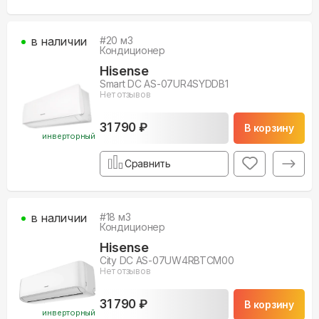
в наличии
#
20
м3
Кондиционер
Hisense
Smart DC AS-07UR4SYDDB1
Нет отзывов
31 790 ₽
В корзину
инверторный
Сравнить
в наличии
#
18
м3
Кондиционер
Hisense
City DC AS-07UW4RBTCM00
Нет отзывов
31 790 ₽
В корзину
инверторный