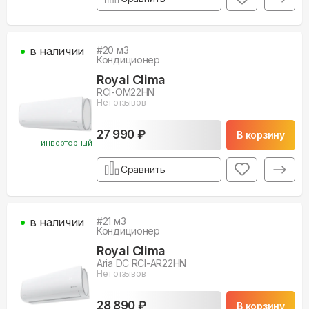
в наличии
#
20
м3
Кондиционер
Royal Clima
RCI-OM22HN
Нет отзывов
27 990 ₽
В корзину
инверторный
Сравнить
в наличии
#
21
м3
Кондиционер
Royal Clima
Aria DC RCI-AR22HN
Нет отзывов
28 890 ₽
В корзину