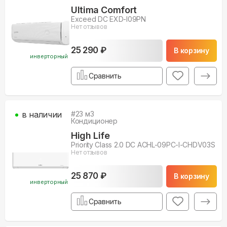
Ultima Comfort
Exceed DC EXD-I09PN
Нет отзывов
25 290 ₽
В корзину
инверторный
Сравнить
в наличии
#
23
м3
Кондиционер
High Life
Priority Class 2.0 DC ACHL-09PС-I-CHDV03S
Нет отзывов
25 870 ₽
В корзину
инверторный
Сравнить