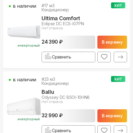
в наличии
#
17
м3
ХИТ
Кондиционер
Ultima Comfort
Eclipse DC ECS-I07PN
Нет отзывов
24 390 ₽
В корзину
инверторный
Сравнить
в наличии
#
23
м3
ХИТ
Кондиционер
Ballu
Odyssey DC BSOI-10HN8
Нет отзывов
32 990 ₽
В корзину
инверторный
Сравнить