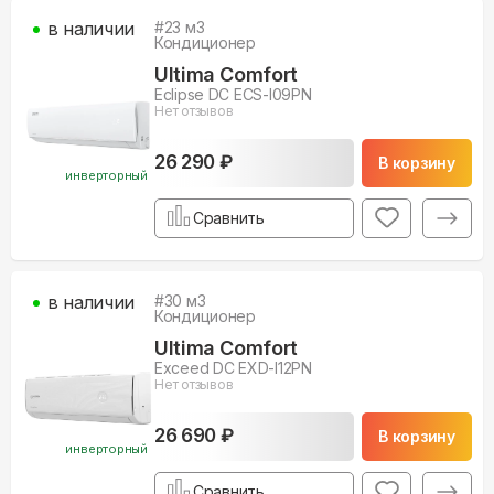
в наличии
#
23
м3
Кондиционер
Ultima Comfort
Eclipse DC ECS-I09PN
Нет отзывов
26 290 ₽
В корзину
инверторный
Сравнить
в наличии
#
30
м3
Кондиционер
Ultima Comfort
Exceed DC EXD-I12PN
Нет отзывов
26 690 ₽
В корзину
инверторный
Сравнить