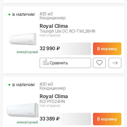
в наличии
#
25
м3
Кондиционер
Royal Clima
Triumph Lite DC RCI-TWL28HN
Нет отзывов
32 990 ₽
В корзину
инверторный
Сравнить
в наличии
#
20
м3
Кондиционер
Royal Clima
RCI-PFD24HN
Нет отзывов
33 389 ₽
В корзину
инверторный