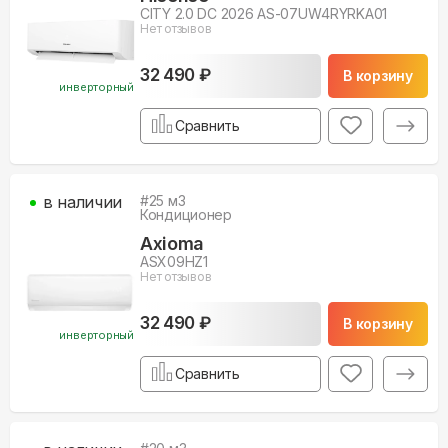
CITY 2.0 DC 2026 AS-07UW4RYRKA01
Нет отзывов
32 490 ₽
В корзину
инверторный
Сравнить
в наличии
#
25
м3
Кондиционер
Axioma
ASX09HZ1
Нет отзывов
32 490 ₽
В корзину
инверторный
Сравнить