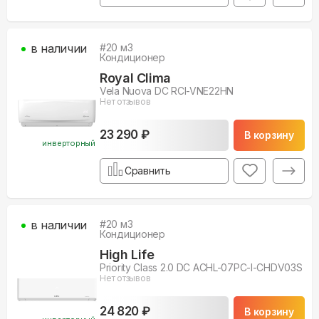
в наличии
#
20
м3
Кондиционер
Royal Clima
Vela Nuova DC RCI-VNE22HN
Нет отзывов
23 290 ₽
В корзину
инверторный
Сравнить
в наличии
#
20
м3
Кондиционер
High Life
Priority Class 2.0 DC ACHL-07PС-I-CHDV03S
Нет отзывов
24 820 ₽
В корзину