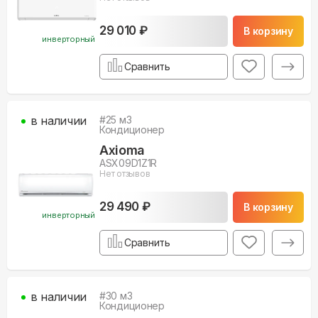
29 010 ₽
В корзину
инверторный
Сравнить
в наличии
#
25
м3
Кондиционер
Axioma
ASX09D1Z1R
Нет отзывов
29 490 ₽
В корзину
инверторный
Сравнить
в наличии
#
30
м3
Кондиционер