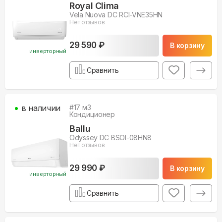
Royal Clima
Vela Nuova DC RCI-VNE35HN
Нет отзывов
29 590 ₽
В корзину
инверторный
Сравнить
в наличии
#
17
м3
Кондиционер
Ballu
Odyssey DC BSOI-08HN8
Нет отзывов
29 990 ₽
В корзину
инверторный
Сравнить