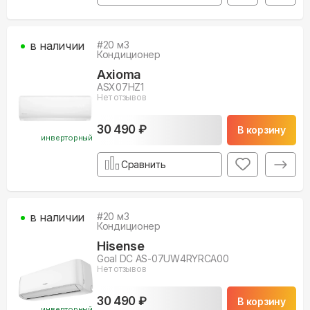
в наличии
#
20
м3
Кондиционер
Axioma
ASX07HZ1
Нет отзывов
30 490 ₽
В корзину
инверторный
Сравнить
в наличии
#
20
м3
Кондиционер
Hisense
Goal DC AS-07UW4RYRCA00
Нет отзывов
30 490 ₽
В корзину
инверторный