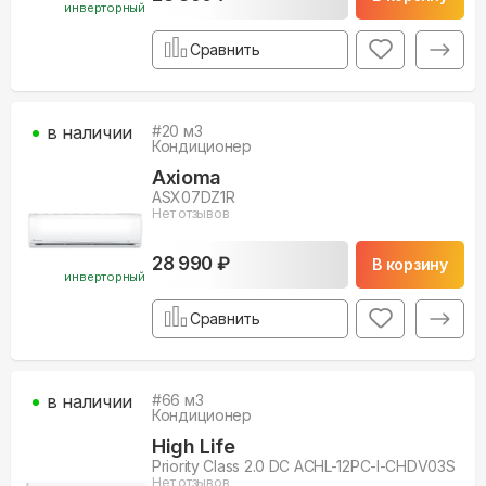
инверторный
Сравнить
в наличии
#
20
м3
Кондиционер
Axioma
ASX07DZ1R
Нет отзывов
28 990 ₽
В корзину
инверторный
Сравнить
в наличии
#
66
м3
Кондиционер
High Life
Priority Class 2.0 DC ACHL-12PС-I-CHDV03S
Нет отзывов