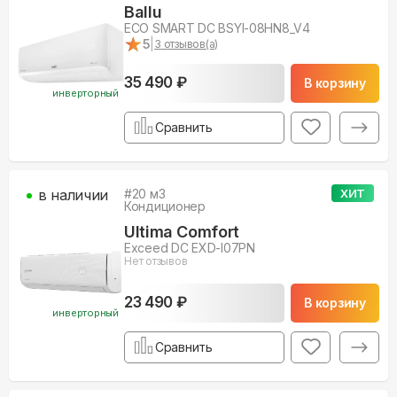
Ballu
ECO SMART DC BSYI-08HN8_V4
★
★
5
|
3
отзывов(а)
35 490 ₽
В корзину
инверторный
Сравнить
в наличии
#
20
м3
ХИТ
Кондиционер
Ultima Comfort
Exceed DC EXD-I07PN
Нет отзывов
23 490 ₽
В корзину
инверторный
Сравнить