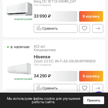
Berg DC SFTOI-09HN1_24Y
Нет отзывов
33 990 ₽
В корзину
инверторный
Сравнить
в наличии
#
23
м3
Кондиционер
Hisense
Zoom 2.0 DC Wi-Fi AS-09UW4RYRKB06
Нет отзывов
34 290 ₽
В корзину
инверторный
Сравнить
%
0
0
0
Мы используем файлы cookie для улучшения
Принять
работы сайта.
в наличии
#
20
м3