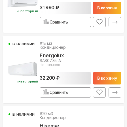
31 990 ₽
В корзину
инверторный
Сравнить
в наличии
#
18
м3
Кондиционер
Energolux
SAS07Z5-AI
Нет отзывов
32 200 ₽
В корзину
инверторный
Сравнить
в наличии
#
20
м3
Кондиционер
Hisense