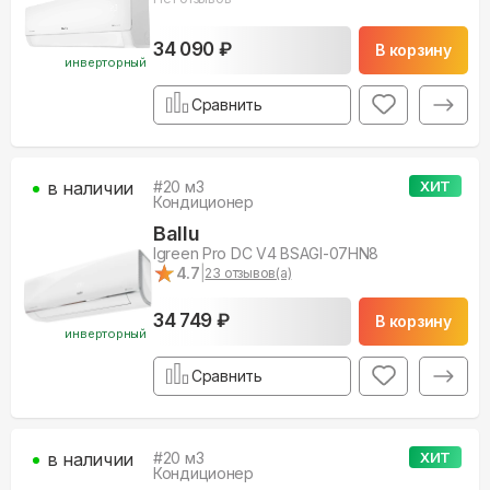
34 090 ₽
В корзину
инверторный
Сравнить
в наличии
#
20
м3
ХИТ
Кондиционер
Ballu
Igreen Pro DC V4 BSAGI-07HN8
★
★
4.7
|
23
отзывов(а)
34 749 ₽
В корзину
инверторный
Сравнить
в наличии
#
20
м3
ХИТ
Кондиционер