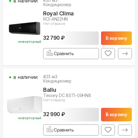
в наличии
#
20
м3
Кондиционер
Royal Clima
RCI-AN22HN
Нет отзывов
32 790 ₽
В корзину
инверторный
Сравнить
в наличии
#
23
м3
Кондиционер
Ballu
Tessey DC BSTI-09HN8
Нет отзывов
32 990 ₽
В корзину
инверторный
Сравнить