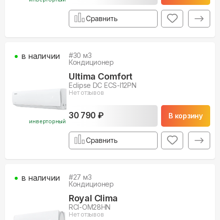
Сравнить
в наличии
#
30
м3
Кондиционер
Ultima Comfort
Eclipse DC ECS-I12PN
Нет отзывов
30 790 ₽
В корзину
инверторный
Сравнить
в наличии
#
27
м3
Кондиционер
Royal Clima
RCI-OM28HN
Нет отзывов