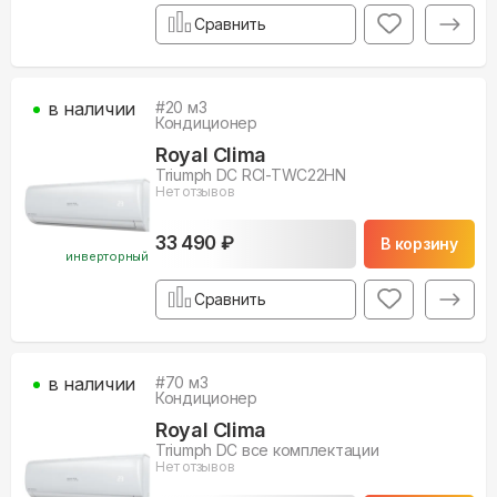
Сравнить
в наличии
#
20
м3
Кондиционер
Royal Clima
Triumph DC RCI-TWC22HN
Нет отзывов
33 490 ₽
В корзину
инверторный
Сравнить
в наличии
#
70
м3
Кондиционер
Royal Clima
Triumph DC все комплектации
Нет отзывов