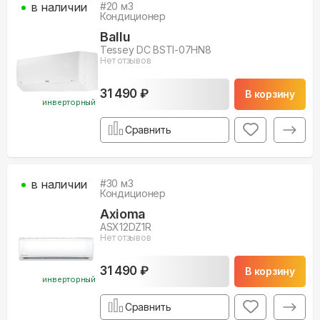
в наличии
#
20
м3
Кондиционер
Ballu
Tessey DC BSTI-07HN8
Нет отзывов
31 490 ₽
В корзину
инверторный
Сравнить
в наличии
#
30
м3
Кондиционер
Axioma
ASX12DZ1R
Нет отзывов
31 490 ₽
В корзину
инверторный
Сравнить