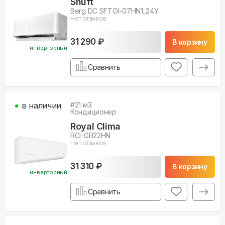
Shuft
Berg DC SFTOI-07HN1_24Y
Нет отзывов
31 290 ₽
В корзину
инверторный
Сравнить
в наличии
#
21
м3
Кондиционер
Royal Clima
RCI-GR22HN
Нет отзывов
31 310 ₽
В корзину
инверторный
Сравнить