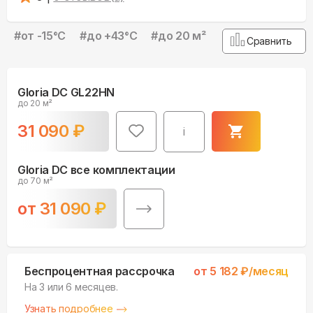
#
от -15°С
#
до +43°С
#
до 20 м²
Сравнить
Gloria DC GL22HN
до 20 м²
31 090
₽
i
Gloria DC все комплектации
до 70 м²
от
31 090
₽
Беспроцентная рассрочка
от
5 182
₽/месяц
На 3 или 6 месяцев.
Узнать подробнее