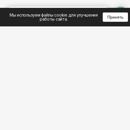
%
0
0
0
Мы используем файлы cookie для улучшения
Принять
работы сайта.
8 (495) 185-02-02
8 (800) 301-22-62
WhatsApp: 8 (999) 833-22-62
info@aeros.su
Политика конфиденциальности
1-й Волоколамский проезд, 10с16 метро
Панфиловская
Честные обзоры на климатическую технику: