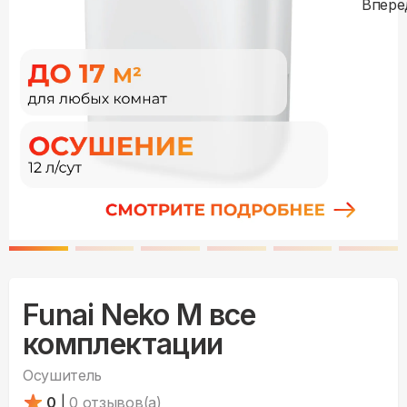
Funai Neko M все
комплектации
Осушитель
0
|
0
отзывов(а)