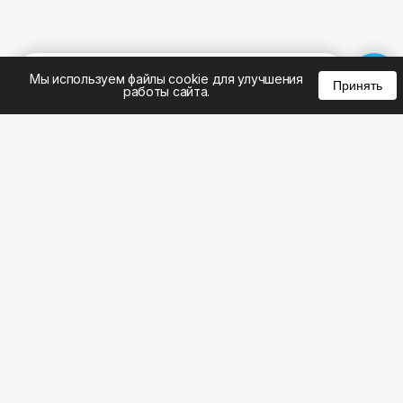
%
0
0
0
Мы используем файлы cookie для улучшения
Принять
работы сайта.
8 (495) 185-02-02
8 (800) 301-22-62
WhatsApp: 8 (999) 833-22-62
info@aeros.su
Политика конфиденциальности
1-й Волоколамский проезд, 10с16 метро