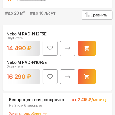
#
до 23 м²
#
до 16 л/сут
Сравнить
Neko M RAD-N12F5E
Осушитель
14 490
₽
Neko M RAD-N16F5E
Осушитель
16 290
₽
Беспроцентная рассрочка
от
2 415
₽/месяц
На 3 или 6 месяцев.
Узнать подробнее