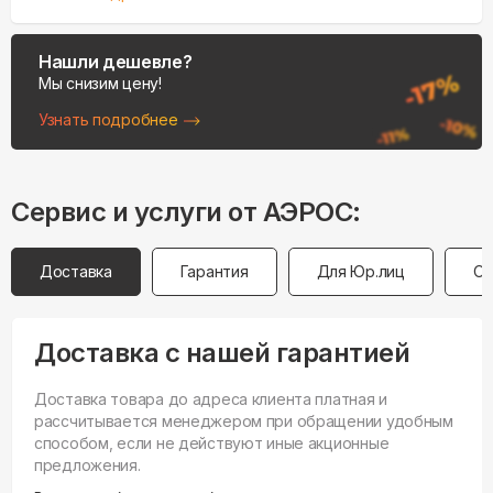
Нашли дешевле?
Мы снизим цену!
Узнать подробнее
Сервис и услуги от АЭРОС:
Доставка
Гарантия
Для Юр.лиц
Оп
Доставка с нашей гарантией
Доставка товара до адреса клиента платная и
рассчитывается менеджером при обращении удобным
способом, если не действуют иные акционные
предложения.