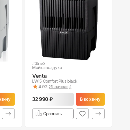
#
35
м3
Мойка воздуха
Venta
LW15 Comfort Plus black
★
★
4.92
|
25
отзывов(а)
32 990 ₽
рзину
В корзину
Сравнить