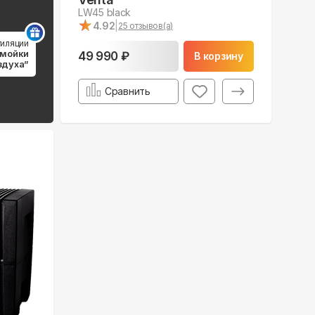
LW45 black
★
★
4.92
|
25
отзывов(а)
тиляции
 мойки
49 990 ₽
В корзину
здуха”
Сравнить