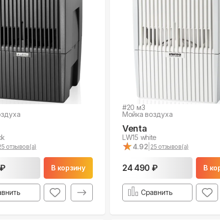
#
20
м3
оздуха
Мойка воздуха
Venta
ck
LW15 white
★
★
4.92
|
25
отзывов(а)
25
отзывов(а)
 ₽
24 490 ₽
В корзину
В ко
авнить
Сравнить