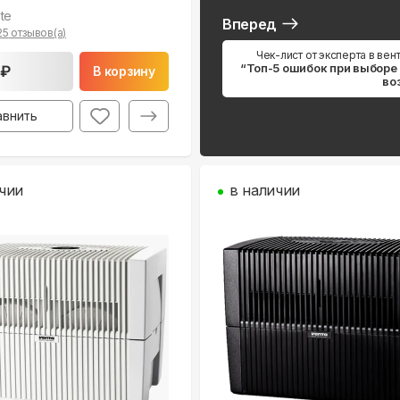
te
Вперед
25
отзывов(а)
Чек-лист от эксперта в вен
“Топ-5 ошибок при выборе
 ₽
В корзину
во
авнить
чии
в наличии