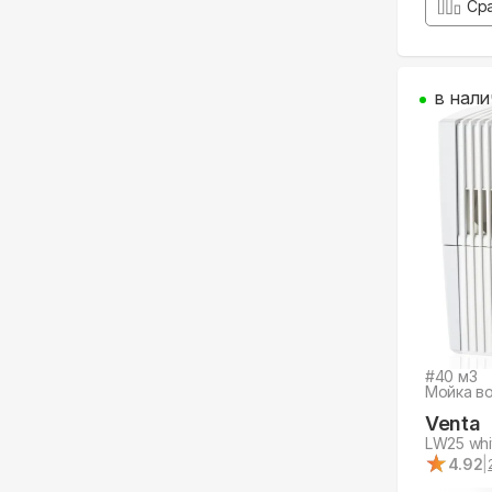
Ср
в нали
#
40
м3
Мойка в
Venta
LW25 whi
★
★
4.92
|