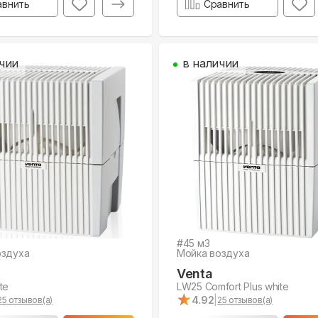
авнить
Сравнить
чии
в наличии
#
45
м3
оздуха
Мойка воздуха
Venta
te
LW25 Comfort Plus white
★
★
4.92
|
25
отзывов(а)
25
отзывов(а)