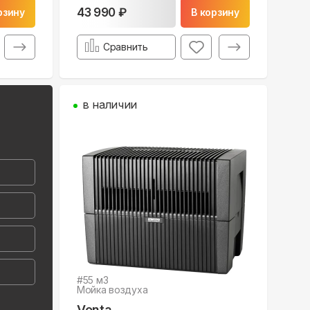
43 990 ₽
рзину
В корзину
Сравнить
в наличии
#
55
м3
Мойка воздуха
Venta