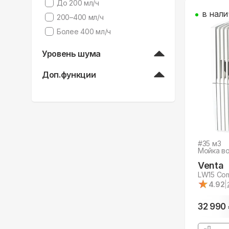
До 200 мл/ч
в нали
200–400 мл/ч
Более 400 мл/ч
Уровень шума
Доп.функции
#
35
м3
Мойка в
Venta
LW15 Comf
★
★
4.92
|
32 990