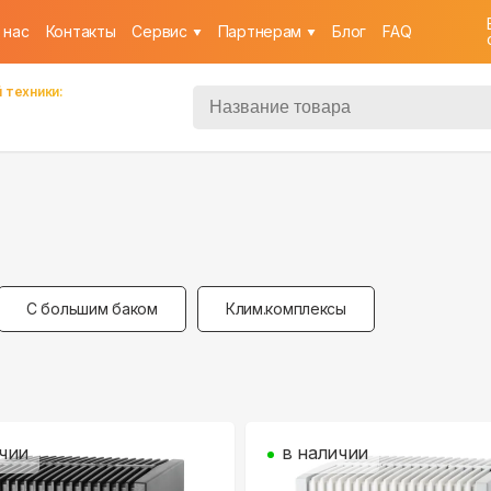
 нас
Контакты
Cервис
Партнерам
Блог
FAQ
 техники:
С большим баком
Клим.комплексы
чии
в наличии