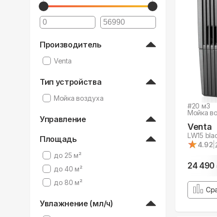
Производитель
Venta
Тип устройства
Мойка воздуха
#
20
м3
Мойка в
Управление
Venta
LW15 bla
Площадь
★
★
4.92
|
до 25 м²
24 490
до 40 м²
до 80 м²
Ср
Увлажнение (мл/ч)