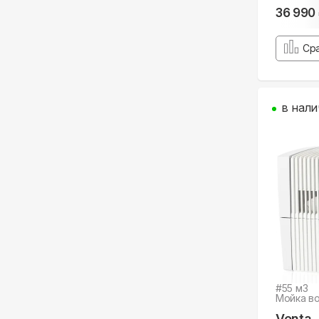
36 990
Ср
в нали
#
55
м3
Мойка в
Venta