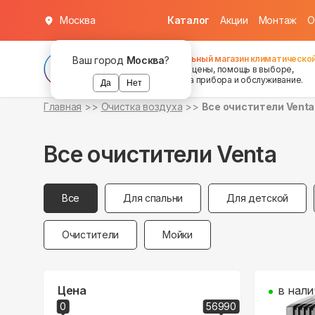
Москва
Каталог
Акции
Монтаж
О
Федеральный магазин климатической
Ваш город
Москва
?
хорошие цены, помощь в выборе,
установка прибора и обслуживание.
Да
Нет
Главная
Очистка воздуха
Все очистители Venta
Все очистители Venta
Все
Для спальни
Для детской
Очистители
Мойки
Цена
в нали
0
56990