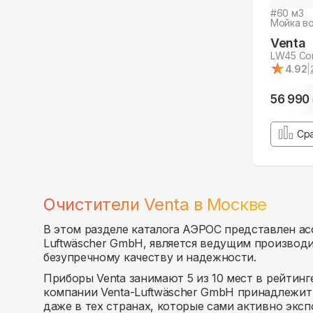
#
60
м3
Мойка в
Venta
LW45 Com
★
★
4.92
|
56 990
Ср
Очистители Venta в
Москве
В этом разделе каталога АЭРОС представлен асс
Luftwäscher GmbH, является ведущим производи
безупречному качеству и надежности.
Приборы Venta занимают 5 из 10 мест в рейтин
компании Venta-Luftwäscher GmbH принадлежит
даже в тех странах, которые сами активно экс