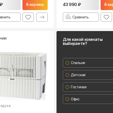
 ₽
43 990 ₽
В корзину
В ко
авнить
Сравнить
чии
Для какой комнаты
выбираете?
Спальня
Детская
Гостиная
Офис
оздуха