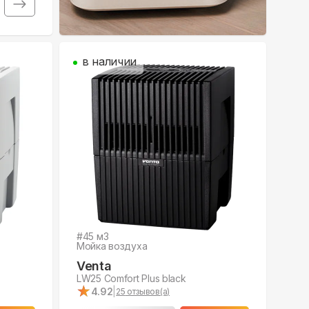
в наличии
#
45
м3
Мойка воздуха
Venta
LW25 Comfort Plus black
★
★
4.92
|
25
отзывов(а)