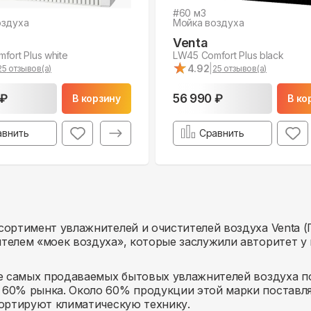
#
60
м3
оздуха
Мойка воздуха
Venta
fort Plus white
LW45 Comfort Plus black
★
★
4.92
|
25
отзывов(а)
25
отзывов(а)
 ₽
56 990 ₽
В корзину
В ко
авнить
Сравнить
ортимент увлажнителей и очистителей воздуха Venta (Г
телем «моек воздуха», которые заслужили авторитет у 
ге самых продаваемых бытовых увлажнителей воздуха по
 60% рынка. Около 60% продукции этой марки поставля
портируют климатическую технику.