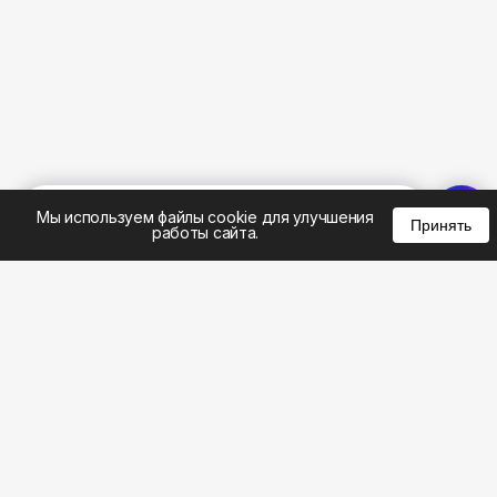
%
0
0
0
Мы используем файлы cookie для улучшения
Принять
работы сайта.
8 (495) 185-02-02
8 (800) 301-22-62
WhatsApp: 8 (999) 833-22-62
info@aeros.su