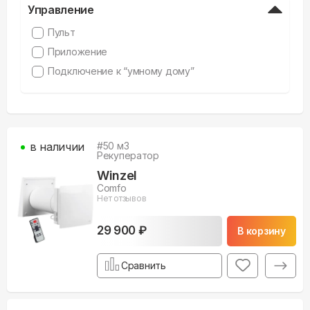
Управление
Пульт
Приложение
Подключение к “умному дому”
в наличии
#
50
м3
Рекуператор
Winzel
Comfo
Нет отзывов
29 900 ₽
В корзину
Сравнить