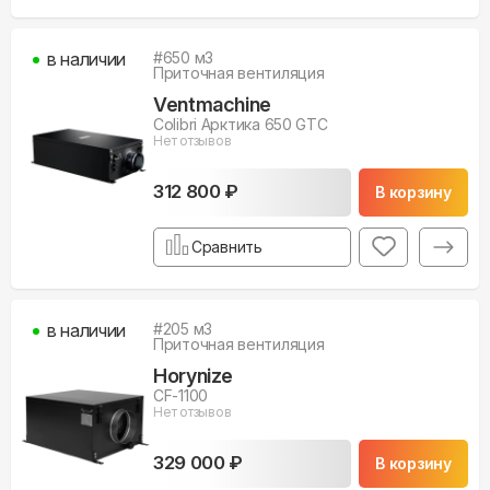
в наличии
#
650
м3
Приточная вентиляция
Ventmachine
Colibri Арктика 650 GTC
Нет отзывов
312 800 ₽
В корзину
Сравнить
в наличии
#
205
м3
Приточная вентиляция
Horynize
CF-1100
Нет отзывов
329 000 ₽
В корзину