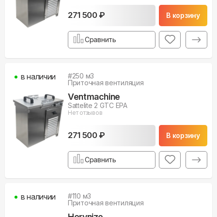
271 500 ₽
В корзину
Сравнить
в наличии
#
250
м3
Приточная вентиляция
Ventmachine
Sattelite 2 GTC EPA
Нет отзывов
271 500 ₽
В корзину
Сравнить
в наличии
#
110
м3
Приточная вентиляция
Horynize