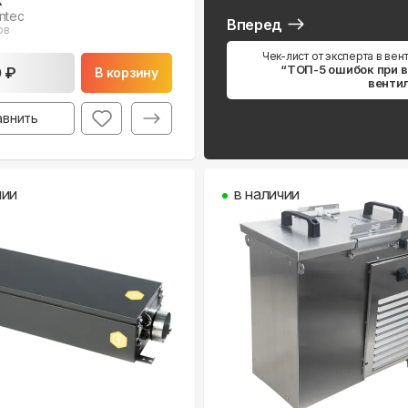
ntec
Вперед
ов
Чек-лист от эксперта в вен
“ТОП-5 ошибок при 
0 ₽
В корзину
венти
авнить
чии
в наличии