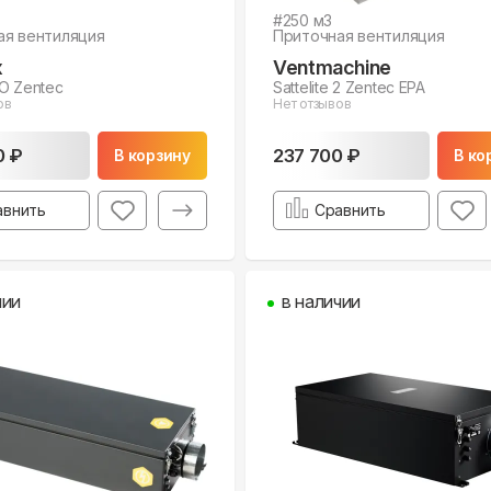
#
250
м3
ая вентиляция
Приточная вентиляция
x
Ventmachine
O Zentec
Sattelite 2 Zentec EPA
ов
Нет отзывов
0 ₽
237 700 ₽
В корзину
В ко
авнить
Сравнить
чии
в наличии