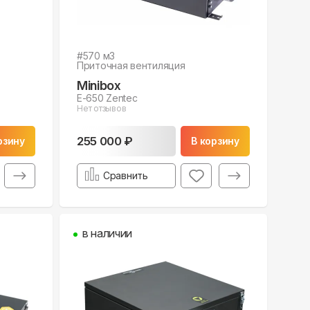
#
570
м3
Приточная вентиляция
Minibox
E-650 Zentec
Нет отзывов
255 000 ₽
рзину
В корзину
Сравнить
в наличии