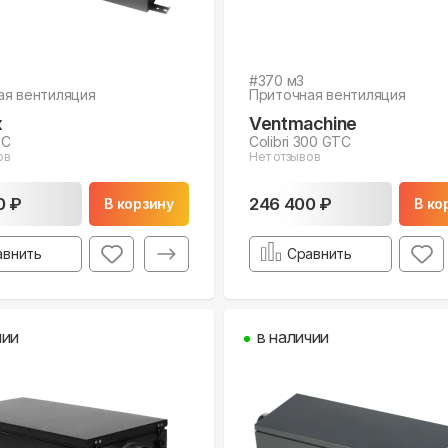
#
370
м3
ая вентиляция
Приточная вентиляция
x
Ventmachine
TC
Colibri 300 GTC
ов
Нет отзывов
0 ₽
246 400 ₽
В корзину
В ко
авнить
Сравнить
чии
в наличии