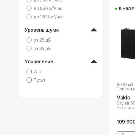
в нали
дo 850 м³/час
дo 1200 м³/час
Уровень шума
от 25 дБ
от 35 дБ
Управление
Wi-fi
Пульт
#
500
м3
Приточн
Vakio
City air 5
Нет отзыв
109 90