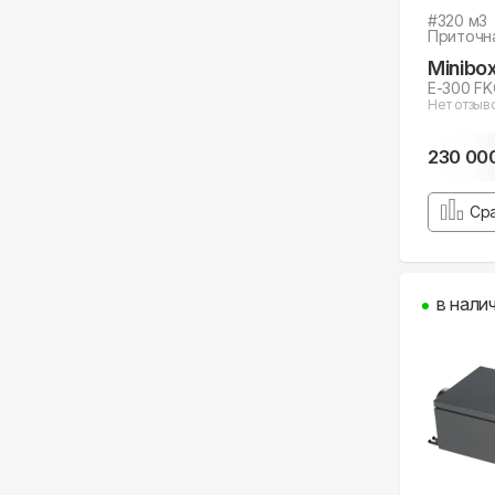
#
320
м3
Приточн
Minibo
E-300 FK
Нет отзыв
230 00
Ср
в нали