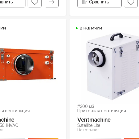
авнить
Сравнить
чии
в наличии
#
300
м3
ая вентиляция
Приточная вентиляция
chine
Ventmachine
50 IHVAC
Satellite Lite
ов
Нет отзывов