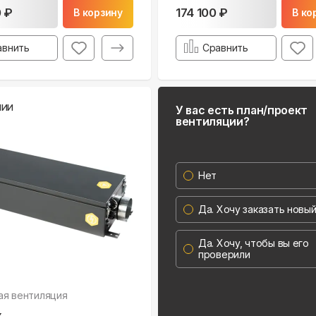
0 ₽
174 100 ₽
В корзину
В ко
авнить
Сравнить
чии
У вас есть план/проект
вентиляции?
Нет
Да. Хочу заказать новы
Да. Хочу, чтобы вы его
проверили
ая вентиляция
x