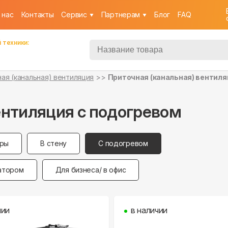
 нас
Контакты
Cервис
Партнерам
Блог
FAQ
 техники:
ая (канальная) вентиляция
Приточная (канальная) вентиля
ентиляция с подогревом
иры
В стену
С подогревом
атором
Для бизнеса/ в офис
чии
в наличии