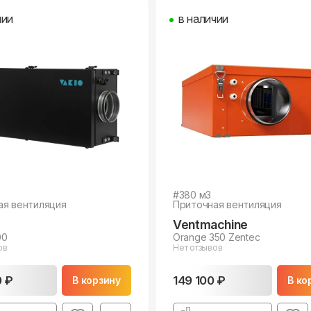
чии
в наличии
#
380
м3
ая вентиляция
Приточная вентиляция
Ventmachine
00
Orange 350 Zentec
ов
Нет отзывов
0 ₽
149 100 ₽
В корзину
В ко