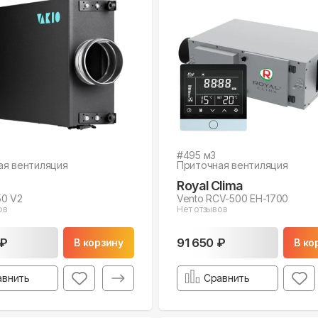
#
495
м3
ая вентиляция
Приточная вентиляция
Royal Clima
250 V2
Vento RCV-500 EH-1700
ов
Нет отзывов
 ₽
91 650 ₽
В корзину
В ко
авнить
Сравнить