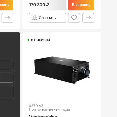
179 300 ₽
рзину
В корзину
Сравнить
в наличии
й
#
370
м3
Приточная вентиляция
Ventmachine