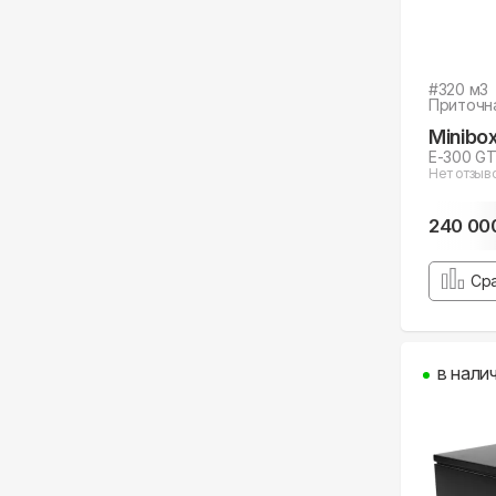
#
320
м3
Приточн
Minibo
E-300 G
Нет отзыв
240 00
Ср
в нали