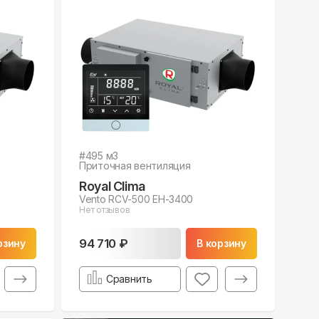
#
495
м3
Приточная вентиляция
Royal Clima
Vento RCV-500 EH-3400
Нет отзывов
94 710 ₽
рзину
В корзину
Сравнить