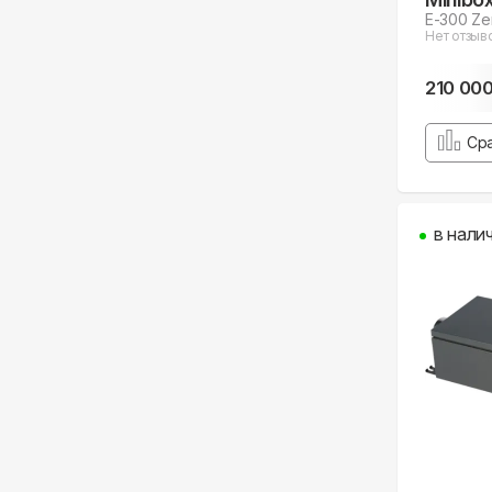
E-300 Ze
Нет отзыв
210 00
Ср
в нали