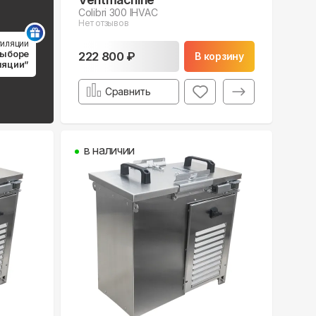
Colibri 300 IHVAC
Нет отзывов
тиляции
выборе
222 800 ₽
В корзину
ляции”
Сравнить
в наличии