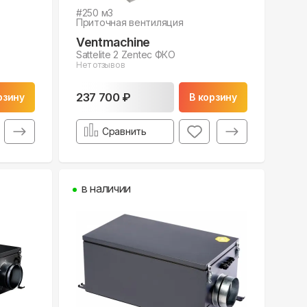
#
250
м3
Приточная вентиляция
Ventmachine
Sattelite 2 Zentec ФКО
Нет отзывов
237 700 ₽
рзину
В корзину
Сравнить
в наличии