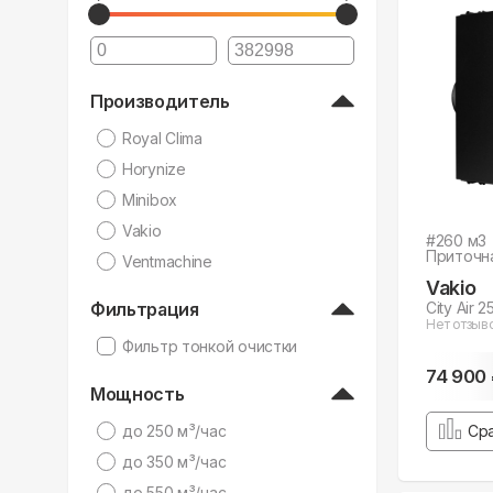
Производитель
Royal Clima
Horynize
Minibox
Vakio
#
260
м3
Приточн
Ventmachine
Vakio
Фильтрация
City Air 
Нет отзыв
Фильтр тонкой очистки
74 900
Мощность
дo 250 м³/час
Ср
дo 350 м³/час
дo 550 м³/час