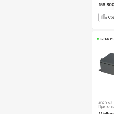
158 80
Ср
в нали
#
320
м3
Приточн
Minibo