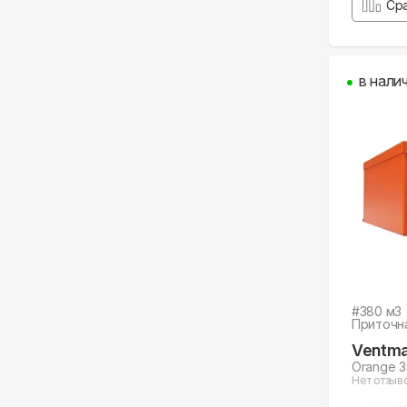
Ср
в нали
#
380
м3
Приточн
Ventma
Orange 3
Нет отзыв