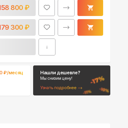
158 800
₽
179 300
₽
i
Поможем выбрать
место для монтажа:
В Telegram
0
₽/месяц
Нашли дешевле?
В WhatsApp
Мы снизим цену!
Узнать подробнее