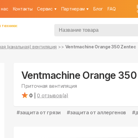
 нас
Контакты
Cервис
Партнерам
Блог
FAQ
 техники:
ая (канальная) вентиляция
Ventmachine Orange 350 Zentec
Ventmachine Orange 350
Приточная вентиляция
0
|
0
отзывов(а)
#
защита от грязи
#
защита от аллергенов
#
д