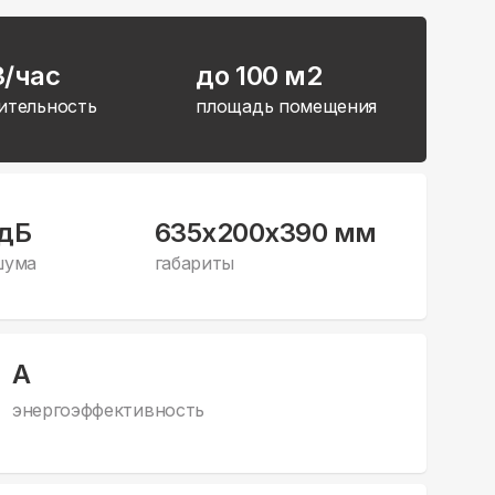
3/час
до 100 м2
ительность
площадь помещения
 дБ
635x200x390 мм
шума
габариты
А
энергоэффективность