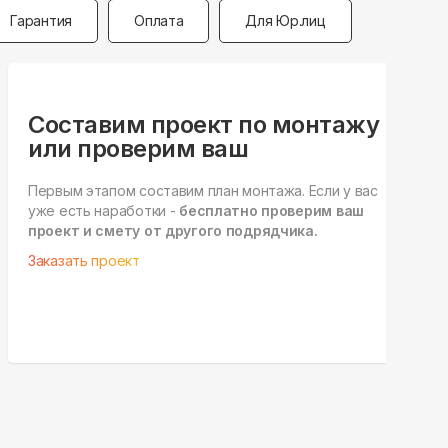
Гарантия
Оплата
Для Юр.лиц
Составим проект по монтажу
или проверим ваш
Д
р
Первым этапом составим план монтажа. Если у вас
у
уже есть наработки -
бесплатно проверим ваш
а
проект и смету от другого подрядчика.
У
Заказать проект