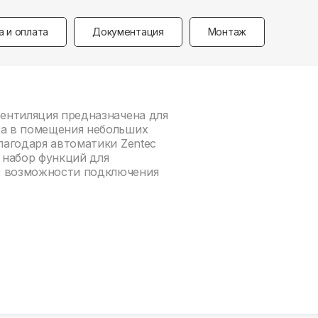
а и оплата
Документация
Монтаж
вентиляция предназначена для
ха в помещения небольших
Благодаря автоматики Zentec
 набор функций для
з возможности подключения