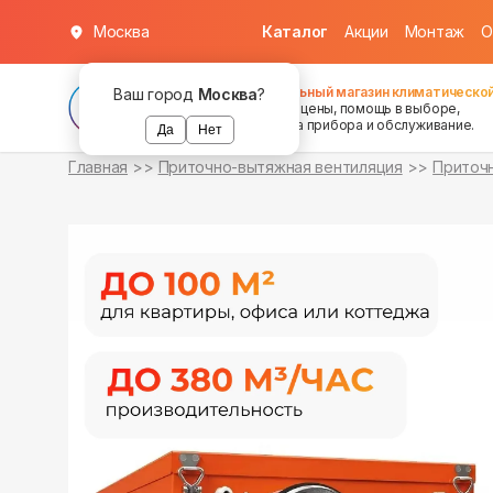
Москва
Каталог
Акции
Монтаж
О
в наличии
в наличии
в наличии
Федеральный магазин климатической
Ваш город
Москва
?
хорошие цены, помощь в выборе,
установка прибора и обслуживание.
Да
Нет
Главная
Приточно-вытяжная вентиляция
Приточн