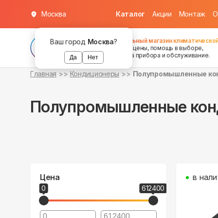
Москва
Каталог
Акции
Монтаж
О
Федеральный магазин климатической
Ваш город
Москва
?
хорошие цены, помощь в выборе,
установка прибора и обслуживание.
Да
Нет
Главная
Кондиционеры
Полупромышленные ко
Полупромышленные кон
Цена
в нали
0
612400