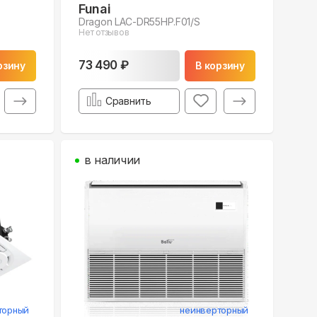
Funai
Dragon LAC-DR55HP.F01/S
Нет отзывов
73 490 ₽
рзину
В корзину
Сравнить
в наличии
торный
неинверторный