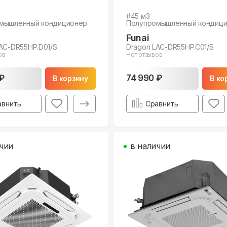
#
45
м3
мышленный кондиционер
Полупромышленный кондиц
Funai
AC-DR55HP.D01/S
Dragon LAC-DR55HP.C01/S
ов
Нет отзывов
₽
74 990 ₽
В корзину
В ко
авнить
Сравнить
чии
в наличии