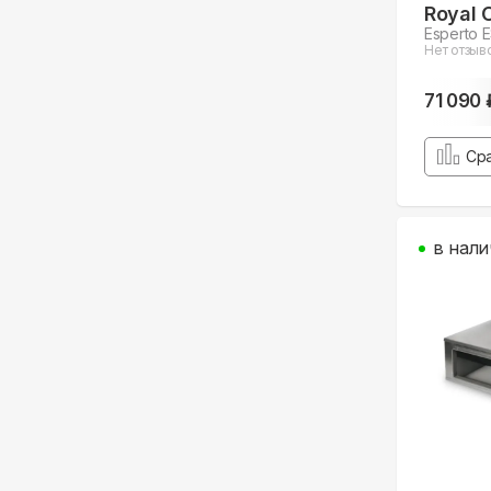
Royal 
Esperto 
Нет отзыв
71 090 
Ср
в нали