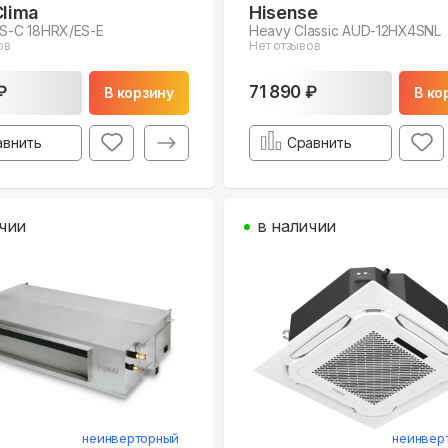
Clima
Hisense
ES-C 18HRX/ES-E
Heavy Classic AUD-12HX4SNL
ов
Нет отзывов
₽
71 890 ₽
В корзину
В ко
авнить
Сравнить
чии
в наличии
неинверторный
неинвер