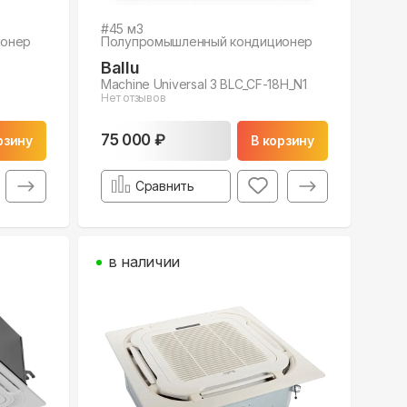
#
45
м3
ионер
Полупромышленный кондиционер
Ballu
Machine Universal 3 BLC_CF-18H_N1
Нет отзывов
75 000 ₽
рзину
В корзину
Сравнить
в наличии