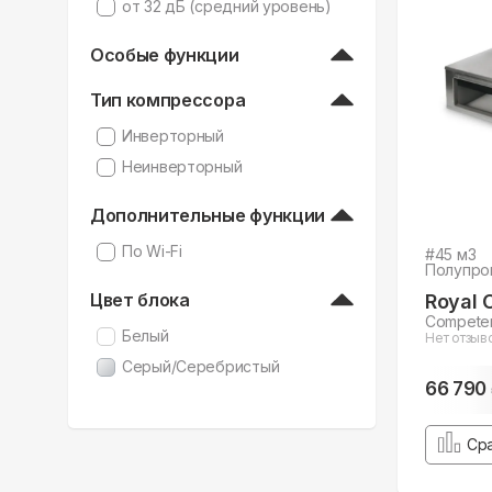
от 32 дБ (средний уровень)
Особые функции
Тип компрессора
Инверторный
Неинверторный
Дополнительные функции
По Wi-Fi
#
45
м3
Полупро
Цвет блока
Royal 
Compete
Белый
Нет отзыв
Серый/Серебристый
66 790
Ср