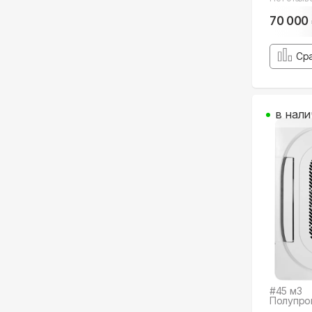
70 000
Ср
в нали
#
45
м3
Полупро