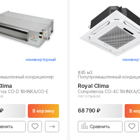
неинверторный
неинвер
#
45
м3
мышленный кондиционер
Полупромышленный кондиц
Clima
Royal Clima
nza CO-D 18HNXA/CO-E
Competenza CO-4C 18HNXA/
ов
Нет отзывов
 ₽
68 790 ₽
В корзину
В ко
авнить
Сравнить