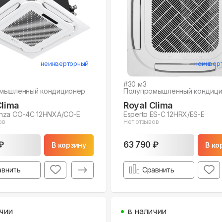
неинверторный
неинвер
#
30
м3
мышленный кондиционер
Полупромышленный кондиц
Clima
Royal Clima
nza CO-4C 12HNXA/CO-E
Esperto ES-C 12HRX/ES-E
ов
Нет отзывов
₽
63 790 ₽
В корзину
В ко
авнить
Сравнить
чии
в наличии