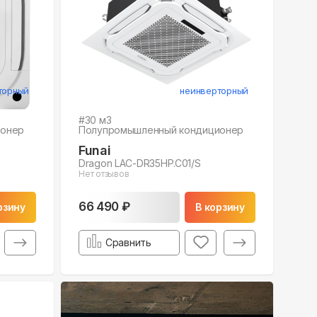
торный
неинверторный
#
30
м3
ионер
Полупромышленный кондиционер
Funai
Dragon LAC-DR35HP.C01/S
Нет отзывов
66 490 ₽
рзину
В корзину
Сравнить