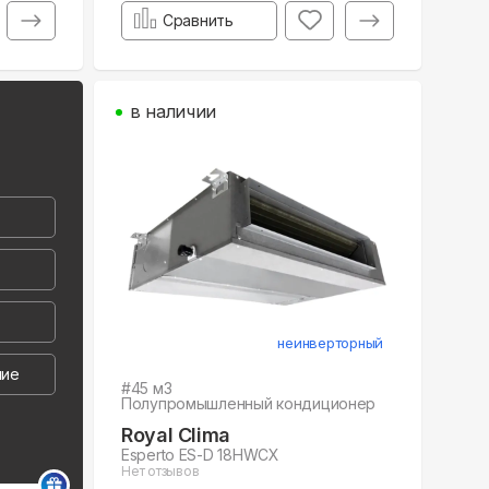
Сравнить
в наличии
неинверторный
ние
#
45
м3
Полупромышленный кондиционер
Royal Clima
Esperto ES-D 18HWCX
Нет отзывов