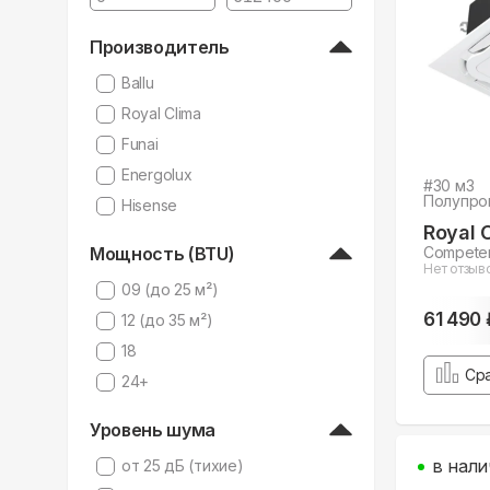
Производитель
Ballu
Royal Clima
Funai
Energolux
#
30
м3
Полупро
Hisense
Royal 
Мощность (BTU)
Compete
Нет отзыв
09 (до 25 м²)
61 490 
12 (до 35 м²)
18
Ср
24+
Уровень шума
в нали
от 25 дБ (тихие)