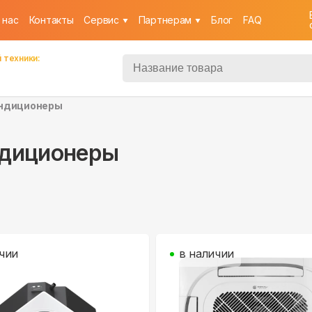
 нас
Контакты
Cервис
Партнерам
Блог
FAQ
 техники:
ндиционеры
диционеры
чии
в наличии