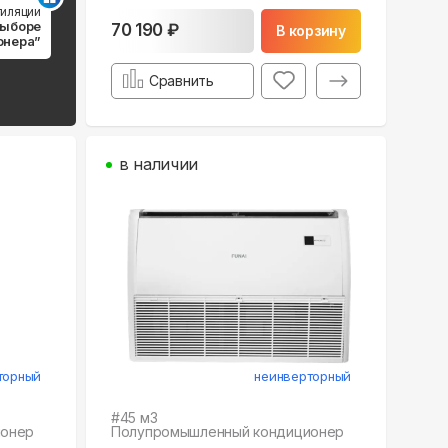
тиляции
выборе
70 190 ₽
В корзину
онера”
Сравнить
в наличии
торный
неинверторный
#
45
м3
ионер
Полупромышленный кондиционер