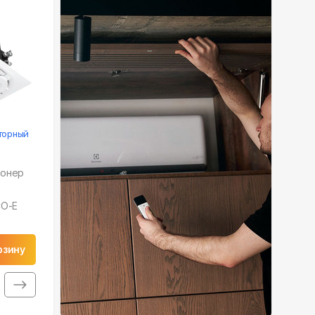
торный
ионер
CO-E
рзину