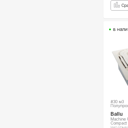
Ср
в нали
#
30
м3
Полупро
Ballu
Machine 
Compact
Нет отзыв