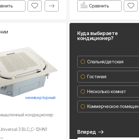
авнить
Сравнить
чии
Куда выбираете
кондиционер?
Спальня/детская
Гостиная
Несколько комнат
неинверторный
Коммерческое помеще
мышленный кондиционер
Universal 3 BLC_C-12HN1
Вперед
ов