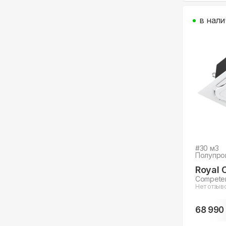
в нали
#
30
м3
Полупро
Royal 
Competen
Нет отзыв
68 990