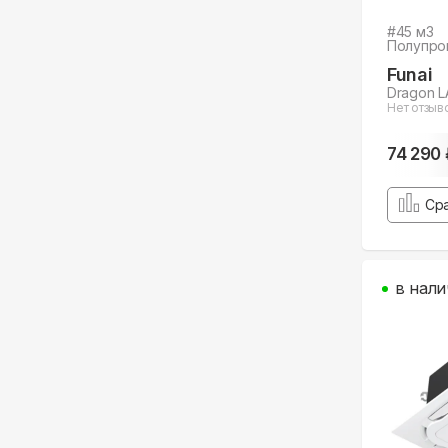
#
45
м3
Полупро
Funai
Dragon L
Нет отзыв
74 290 
Ср
в нали