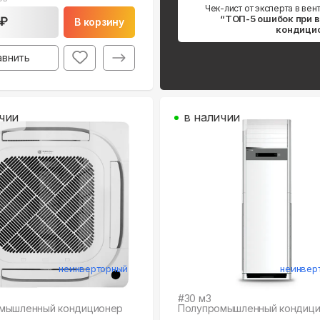
Чек-лист от эксперта в вен
“ТОП-5 ошибок при 
 ₽
В корзину
кондици
авнить
чии
в наличии
неинверторный
неинвер
#
30
м3
мышленный кондиционер
Полупромышленный кондиц