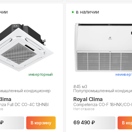
чии
в наличии
инверторный
неинвер
#
45
м3
мышленный кондиционер
Полупромышленный кондиц
Clima
Royal Clima
za Full DC CO-4C 12HNBI
Competenza CO-F 18HNX/CO-
ов
Нет отзывов
 ₽
69 490 ₽
В корзину
В ко