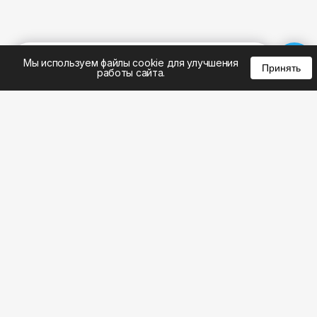
%
0
0
0
Мы используем файлы cookie для улучшения
Принять
работы сайта.
8 (495) 185-02-02
8 (800) 301-22-62
WhatsApp: 8 (999) 833-22-62
info@aeros.su
Политика конфиденциальности
1-й Волоколамский проезд, 10с16 метро