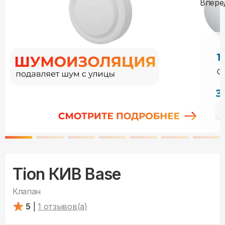
Tion КИВ Base
Клапан
5
|
1
отзывов(а)