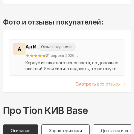
Фото и отзывы покупателей:
Ал И.
Отзыв покупателя
А
★
★
★
★
★
21 апреля 2026 г.
Корпус из плотного пенопласта, но довольно
плотный. Если сильно надавить, то останутся
следы. Материал оправдан, конденсата в
морозы не должно быть. данная модель
Смотреть все отзывы
хороша тем, чт...
Про
Tion
КИВ Base
Описание
Характеристики
Доставка и опл