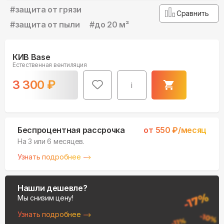
#
защита от грязи
Сравнить
#
защита от пыли
#
до 20 м²
КИВ Base
Естественная вентиляция
3 300
₽
i
Беспроцентная рассрочка
от
550
₽/месяц
На 3 или 6 месяцев.
Узнать подробнее
Нашли дешевле?
Мы снизим цену!
Узнать подробнее