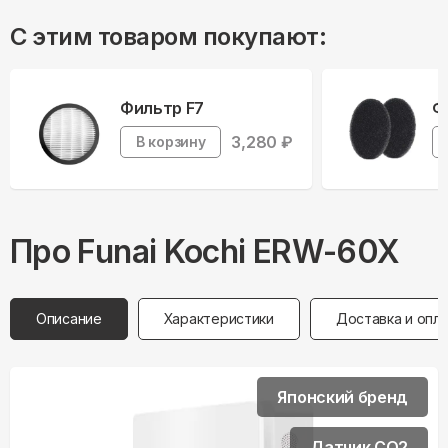
С этим товаром покупают:
Фильтр F7
Ф
3,280
₽
В корзину
Про
Funai
Kochi ERW-60X
Описание
Характеристики
Доставка и опл
Японский бренд
Датчик СО2