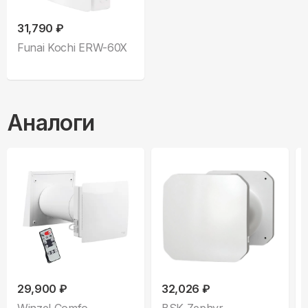
31,790 ₽
Funai Kochi ERW-60X
Аналоги
29,900 ₽
32,026 ₽
Winzel Comfo
BSK Zephyr