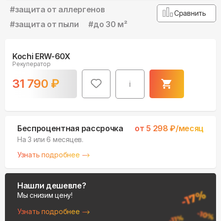
#
защита от аллергенов
Сравнить
#
защита от пыли
#
до 30 м²
Kochi ERW-60X
Рекуператор
31 790
₽
i
Беспроцентная рассрочка
от
5 298
₽/месяц
На 3 или 6 месяцев.
Узнать подробнее
Нашли дешевле?
Мы снизим цену!
Узнать подробнее