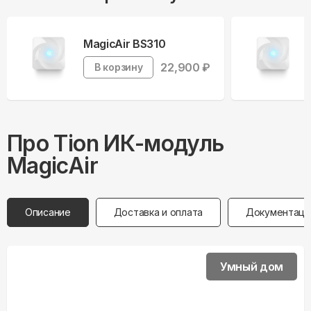
MagicAir BS310
22,900
₽
В корзину
Про
Tion
ИК-модуль
MagicAir
Описание
Доставка и оплата
Документаци
Умный дом