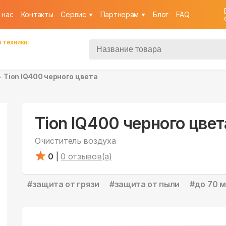
 нас
Контакты
Cервис
Партнерам
Блог
FAQ
 техники:
Tion IQ400 черного цвета
Tion IQ400 черного цвет
Очиститель воздуха
0
|
0
отзывов(а)
#
защита от грязи
#
защита от пыли
#
до 70 м