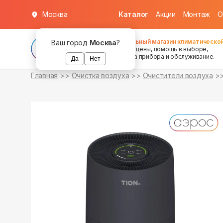
Москва
Каталог
Акции
Монтаж
О
в наличии
в наличии
Федеральный магазин климатической
Ваш город
Москва
?
хорошие цены, помощь в выборе,
установка прибора и обслуживание.
Да
Нет
Главная
Очистка воздуха
Очистители воздуха