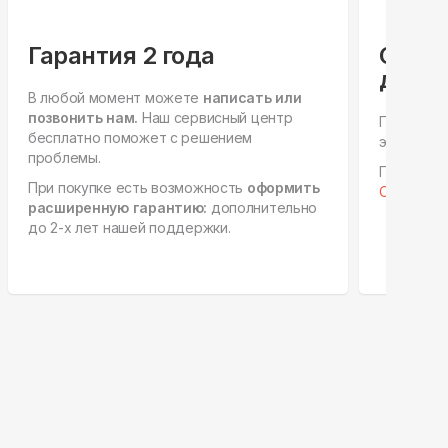
Гарантия 2 года
Спец
для ю
В любой момент можете
написать или
позвонить нам.
Наш сервисный центр
Персонал
бесплатно поможет с решением
этапах, е
проблемы.
Готовы к 
При покупке есть возможность
оформить
Отправить
расширенную гарантию:
дополнительно
до 2-х лет нашей поддержки.