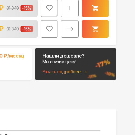
₽
i
31 340
-
15
%
₽
31 340
-
15
%
0
₽/месяц
Нашли дешевле?
Мы снизим цену!
Узнать подробнее