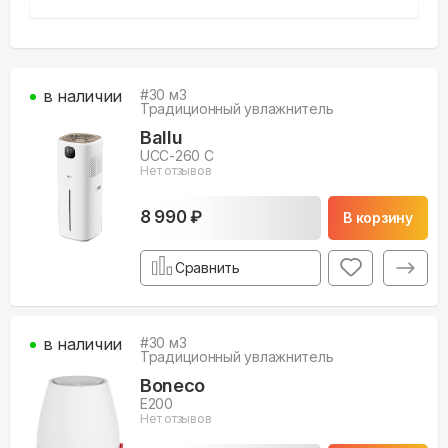
в наличии
#
30
м3
Традиционный увлажнитель
Ballu
UCC-260 C
Нет отзывов
8 990 ₽
В корзину
Сравнить
в наличии
#
30
м3
Традиционный увлажнитель
Boneco
E200
Нет отзывов