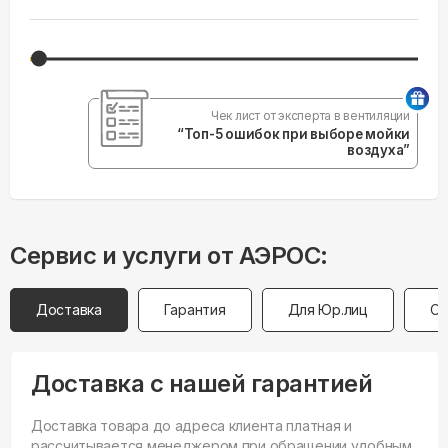
Чек лист от эксперта в вентиляции
“Топ-5 ошибок при выборе мойки
воздуха”
Сервис и услуги от АЭРОС:
Доставка
Гарантия
Для Юр.лиц
Оп
Доставка с нашей гарантией
Доставка товара до адреса клиента платная и
рассчитывается менеджером при обращении удобным