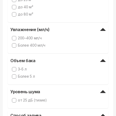
до 40 м²
до 80 м²
Увлажнение (мл/ч)
200–400 мл/ч
Более 400 мл/ч
Объем бака
3–5 л
Более 5 л
Уровень шума
от 25 дБ (тихие)
Способ залива