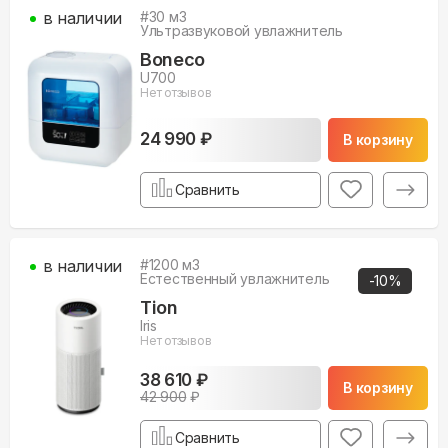
в наличии
#
30
м3
Ультразвуковой увлажнитель
Boneco
U700
Нет отзывов
24 990 ₽
В корзину
Сравнить
в наличии
#
1200
м3
Естественный увлажнитель
-
10
%
Tion
Iris
Нет отзывов
38 610 ₽
В корзину
42 900
₽
Сравнить