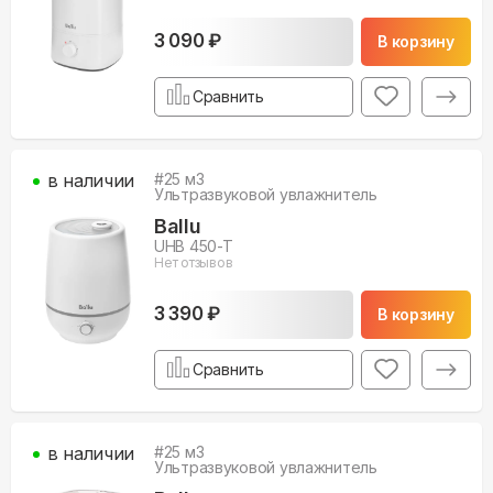
3 090 ₽
В корзину
Сравнить
в наличии
#
25
м3
Ультразвуковой увлажнитель
Ballu
UHB 450-T
Нет отзывов
3 390 ₽
В корзину
Сравнить
в наличии
#
25
м3
Ультразвуковой увлажнитель