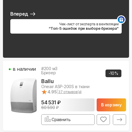
Вперед
Чек-лист от эксперта в вентиляции
“Топ-5 ошибок при выборе бризера”
в наличии
#
200
м3
Бризер
-
10
%
Ballu
Oneair ASP-200S в ткани
★
★
4.95
|
37
отзывов(а)
54 531 ₽
В корзину
60 590
₽
Сравнить