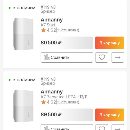
в наличии
#
149
м3
Бризер
Airnanny
A7 Start
★
★
4.62
|
21
отзывов(а)
80 500 ₽
В корзину
Сравнить
в наличии
#
149
м3
Бризер
Airnanny
A7 Babycare HEPA H13/11
★
★
4.62
|
21
отзывов(а)
89 500 ₽
В корзину
Сравнить