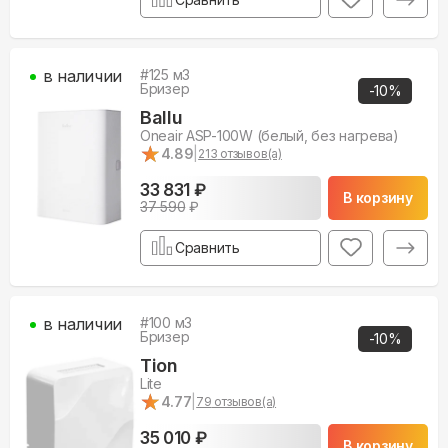
в наличии
#
125
м3
Бризер
-
10
%
Ballu
Oneair ASP-100W (белый, без нагрева)
★
★
4.89
|
213
отзывов(а)
33 831 ₽
В корзину
37 590
₽
Сравнить
в наличии
#
100
м3
Бризер
-
10
%
Tion
Lite
★
★
4.77
|
79
отзывов(а)
35 010 ₽
В корзину