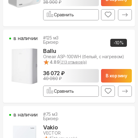
38 900
₽
Сравнить
в наличии
#
125
м3
Бризер
-
10
%
Ballu
Oneair ASP-100WH (белый, с нагревом)
★
★
4.89
|
213
отзывов(а)
36 072 ₽
В корзину
40 080
₽
Сравнить
в наличии
#
75
м3
Бризер
Vakio
VECTOR