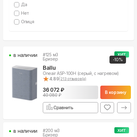
Да
Нет
Опиця
в наличии
#
125
м3
ХИТ
Бризер
-
10
%
Ballu
Oneair ASP-100H (серый, с нагревом)
★
★
4.89
|
213
отзывов(а)
36 072 ₽
В корзину
40 080
₽
Сравнить
в наличии
#
200
м3
ХИТ
Бризер