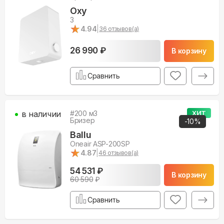
Oxy
3
★
★
4.94
|
36
отзывов(а)
26 990 ₽
В корзину
Сравнить
в наличии
#
200
м3
ХИТ
Бризер
-
10
%
Ballu
Oneair ASP-200SP
★
★
4.87
|
46
отзывов(а)
54 531 ₽
В корзину
60 590
₽
Сравнить