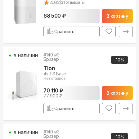
★
★
4.62
|
21
отзывов(а)
68 500 ₽
В корзину
Сравнить
в наличии
#
140
м3
Бризер
-
10
%
Tion
4s TS Base
Нет отзывов
70 110 ₽
В корзину
77 900
₽
Сравнить
в наличии
#
140
м3
Бризер
-
10
%