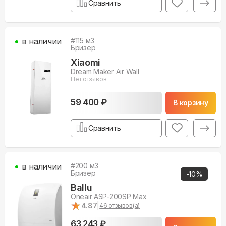
Сравнить
в наличии
#
115
м3
Бризер
Xiaomi
Dream Maker Air Wall
Нет отзывов
59 400 ₽
В корзину
Сравнить
в наличии
#
200
м3
Бризер
-
10
%
Ballu
Oneair ASP-200SP Max
★
★
4.87
|
46
отзывов(а)
63 243 ₽