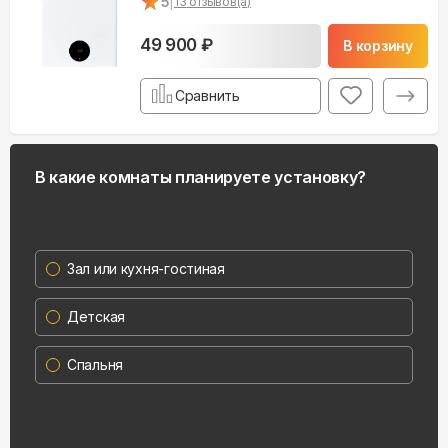
★
★
5
|
13
отзывов(а)
49 900 ₽
В корзину
Сравнить
В какие комнаты планируете установку?
Зал или кухня-гостиная
Детская
Спальня