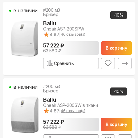
в наличии
#
200
м3
Бризер
-
10
%
Ballu
Oneair ASP-200SPW
★
★
4.87
|
46
отзывов(а)
57 222 ₽
В корзину
63 580
₽
Сравнить
в наличии
#
200
м3
Бризер
-
10
%
Ballu
Oneair ASP-200SW в ткани
★
★
4.87
|
46
отзывов(а)
57 222 ₽
В корзину
63 580
₽