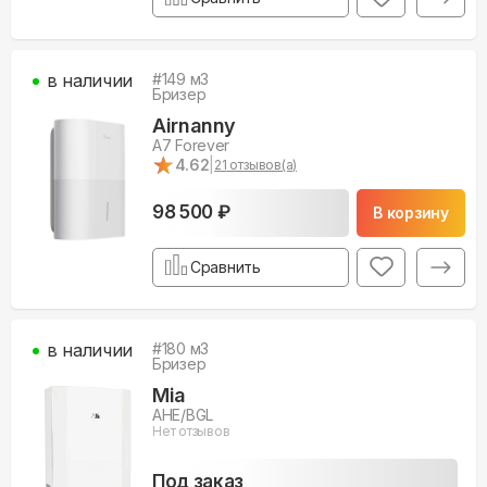
в наличии
#
149
м3
Бризер
Airnanny
A7 Forever
★
★
4.62
|
21
отзывов(а)
98 500 ₽
В корзину
Сравнить
в наличии
#
180
м3
Бризер
Mia
AHE/BGL
Нет отзывов
Под заказ