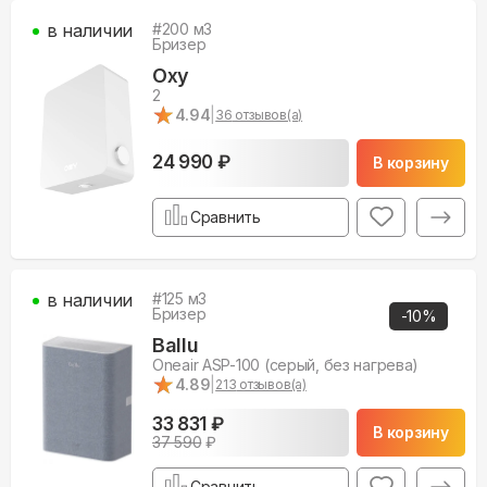
в наличии
#
200
м3
Бризер
Oxy
2
★
★
4.94
|
36
отзывов(а)
24 990 ₽
В корзину
Сравнить
в наличии
#
125
м3
Бризер
-
10
%
Ballu
Oneair ASP-100 (серый, без нагрева)
★
★
4.89
|
213
отзывов(а)
33 831 ₽
В корзину
37 590
₽
Сравнить