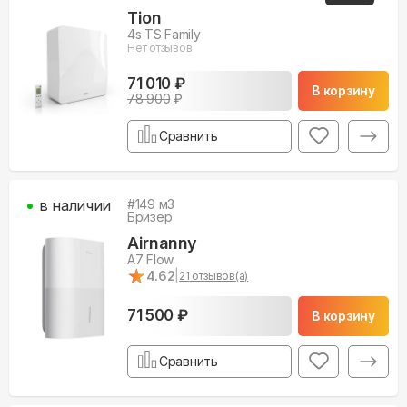
Tion
4s TS Family
Нет отзывов
71 010 ₽
В корзину
78 900
₽
Сравнить
в наличии
#
149
м3
Бризер
Airnanny
A7 Flow
★
★
4.62
|
21
отзывов(а)
71 500 ₽
В корзину
Сравнить