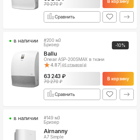
В корзину
70 270
₽
Сравнить
в наличии
#
200
м3
Бризер
-
10
%
Ballu
Oneair ASP-200SMAX в ткани
★
★
4.87
|
46
отзывов(а)
63 243 ₽
В корзину
70 270
₽
Сравнить
в наличии
#
149
м3
Бризер
Airnanny
A7 Simple