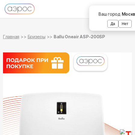
в наличии
в наличии
Ваш город
Моск
Да
Нет
Главная
Бризеры
Ballu Oneair ASP-200SP