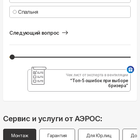
Спальня
Следующий вопрос
Чек лист от эксперта в вентиляции
“Топ-5 ошибок при выборе
бризера”
Сервис и услуги от АЭРОС:
Монтаж
Гарантия
Для Юр.лиц
Дос