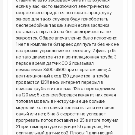
еслив у вас часто выключают электричество 
скорее всего придётся повторить процедуру 
заново для таких случаев буду приобретать 
бесперебойник так как зимой еслив заслонка 
осталась открытой она без электричества не 
закроется. Общее впечатление было испорчено: 
1 нет в комплекте батареек для пульта без них не 
настроишь управление по телефону; 2 фильтр f5 
не таго диаметра что и вентиляционная труба; 3 
первое время датчик CO 2 показывал 
немыслимые 3400-4500 при открытом окне; 4 
вентиляционный вход 120 диаметра, а трубы 
продаются 125!!! весь интернет перерыл в 
поисках трубы в итоге взял 125 с переходником 
на 120 мм; 5 хрен разберешся какая из них самая 
топовая модель в инструкции еще больше 
моделей, хотел самый топ взять так и не понял 
самый или нет; 5 на 8 скорости не успевает 
прогревать поток поставил на 25 в итоге получил 
21 при температуре на улице 10 градусов,; Не 
оригинальный датчик co2. Плюсы: 1 длиннющий 