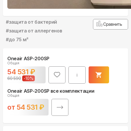
#
защита от бактерий
Сравнить
#
защита от аллергенов
#
до 75 м²
Oneair ASP-200SP
Общая
54 531
₽
i
60 590
-
10
%
Oneair ASP-200SP все комплектации
Общая
от
54 531
₽