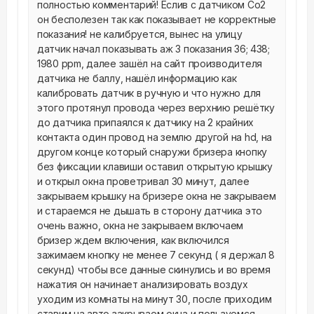
полностью комментарий! Еслив с датчиком Co2 
он бесполезен так как показывает не корректные 
показания! не калибруется, вынес на улицу 
датчик начал показывать аж 3 показания 36; 438; 
1980 ppm, далее зашёл на сайт производителя 
датчика не баллу, нашёл информацию как 
калибровать датчик в ручную и что нужно для 
этого протянул провода через верхнию решётку 
до датчика припаялся к датчику на 2 крайних 
контакта один провод на землю другой на hd, на 
другом конце который снаружи бризера кнопку 
без фиксации клавиши оставил открытую крышку 
и открыл окна проветривал 30 минут, далее 
закрываем крышку на бризере окна не закрываем 
и стараемся не дышать в сторону датчика это 
очень важно, окна не закрываем включаем 
бризер ждем включения, как включился 
зажимаем кнопку не менее 7 секунд ( я держал 8 
секунд) чтобы все данные скинулись и во время 
нажатия он начинает анализировать воздух 
уходим из комнаты на минут 30, после приходим 
ставим на авто закрываем окна и пользуемся, 