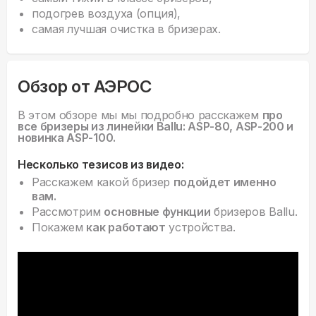
подогрев воздуха (опция),
самая лучшая очистка в бризерах.
Обзор от АЭРОС
В этом обзоре мы мы подробно расскажем
про
все бризеры из линейки Ballu: ASP-80, ASP-200 и
новинка ASP-100.
Несколько тезисов из видео:
Расскажем какой бризер
подойдет именно
вам.
Рассмотрим
основные функции
бризеров Ballu.
Покажем
как работают
устройства.