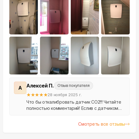
+
25
Алексей П.
Отзыв покупателя
А
★
★
★
★
★
28 ноября 2025 г.
Что бы откалибровать датчик CO2!!! Читайте
полностью комментарий! Еслив с датчиком
Co2 он бесполезен так как показывает не
корректные показания! не калибруется, вынес
Смотреть все отзывы
на улицу д...