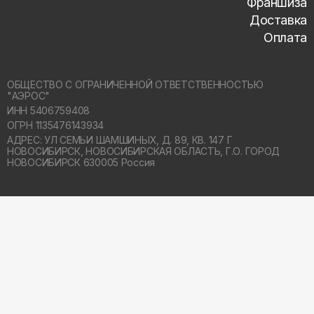
Франшиза
Доставка
Оплата
ОБЩЕСТВО С ОГРАНИЧЕННОЙ ОТВЕТСТВЕННОСТЬЮ
"АЭРОС"
ИНН 5406759408
ОГРН 1135476143934
АДРЕС: УЛ СЕМЬИ ШАМШИНЫХ, Д. 89, КВ. 147 Г
НОВОСИБИРСК,
НОВОСИБИРСКАЯ ОБЛАСТЬ, Г.О. ГОРОД
НОВОСИБИРСК 630005 Россия