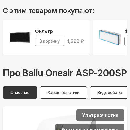
С этим товаром покупают:
Фильтр
Ф
1,290
₽
В корзину
Про
Ballu
Oneair ASP-200SP
Описание
Характеристики
Видеообзор
Ультраочистка
Быстрое проветривание