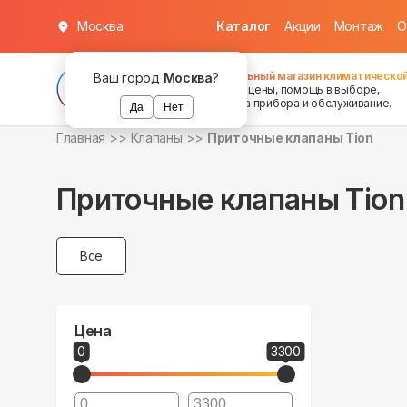
Москва
Каталог
Акции
Монтаж
О
Федеральный магазин климатической
Ваш город
Москва
?
хорошие цены, помощь в выборе,
установка прибора и обслуживание.
Да
Нет
Главная
Клапаны
Приточные клапаны Tion
Приточные клапаны Tion
Все
Цена
0
3300