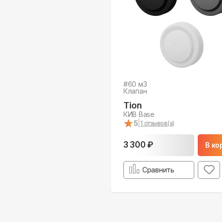
#
60
м3
Клапан
Tion
КИВ Base
★
★
5
|
1
отзывов(а)
3 300 ₽
В ко
Сравнить