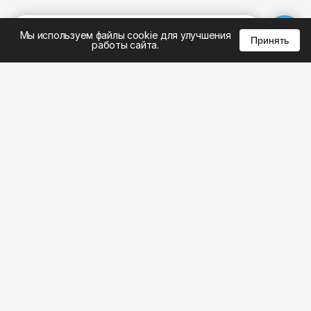
%
0
0
0
Мы используем файлы cookie для улучшения
Принять
работы сайта.
8 (495) 185-02-02
8 (800) 301-22-62
WhatsApp: 8 (999) 833-22-62