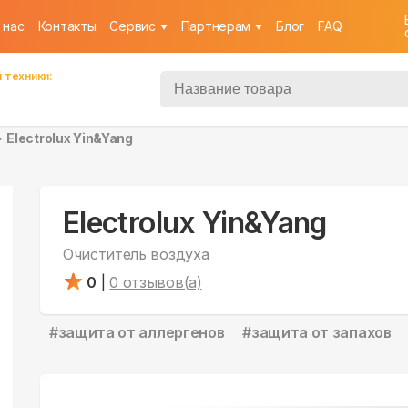
 нас
Контакты
Cервис
Партнерам
Блог
FAQ
 техники:
Electrolux Yin&Yang
Electrolux Yin&Yang
Очиститель воздуха
0
|
0
отзывов(а)
#
защита от аллергенов
#
защита от запахов