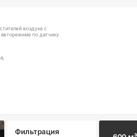
истителей воздуха с
 авторежиме по датчику
а,
Фильтрация
600 м³