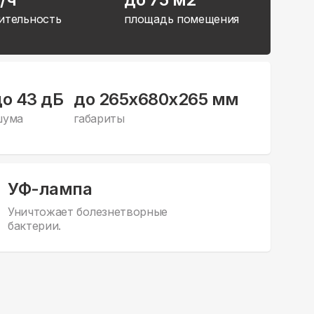
ительность
площадь помещения
до 43 дБ
до 265x680x265 мм
шума
габариты
УФ-лампа
Уничтожает болезнетворные
бактерии.