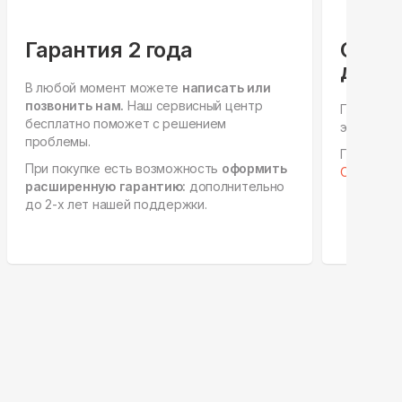
Гарантия 2 года
Спец
для ю
В любой момент можете
написать или
позвонить нам.
Наш сервисный центр
Персонал
бесплатно поможет с решением
этапах, е
проблемы.
Готовы к 
При покупке есть возможность
оформить
Отправить
расширенную гарантию:
дополнительно
до 2-х лет нашей поддержки.