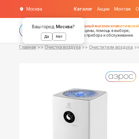
Москва
Каталог
Акции
Монтаж
О
в наличии
в наличии
Федеральный магазин климатической
Ваш город
Москва
?
хорошие цены, помощь в выборе,
установка прибора и обслуживание.
Да
Нет
Главная
Очистка воздуха
Очистители воздуха