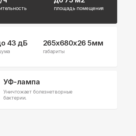
ительность
площадь помещения
до 43 дБ
265x680x26 5мм
шума
габариты
УФ-лампа
Уничтожает болезнетворные
бактерии.