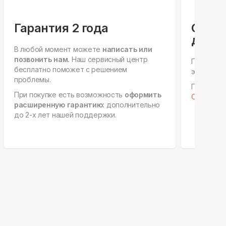
Гарантия 2 года
Спец
для ю
В любой момент можете
написать или
позвонить нам.
Наш сервисный центр
Персонал
бесплатно поможет с решением
этапах, е
проблемы.
Готовы к 
При покупке есть возможность
оформить
Отправить
расширенную гарантию:
дополнительно
до 2-х лет нашей поддержки.