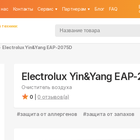
 нас
Контакты
Cервис
Партнерам
Блог
FAQ
 техники:
Electrolux Yin&Yang EAP-2075D
Electrolux Yin&Yang EAP
Очиститель воздуха
0
|
0
отзывов(а)
#
защита от аллергенов
#
защита от запахов