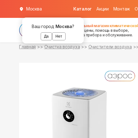
Москва
Каталог
Акции
Монтаж
О
в наличии
в наличии
Федеральный магазин климатической
Ваш город
Москва
?
хорошие цены, помощь в выборе,
установка прибора и обслуживание.
Да
Нет
Главная
Очистка воздуха
Очистители воздуха