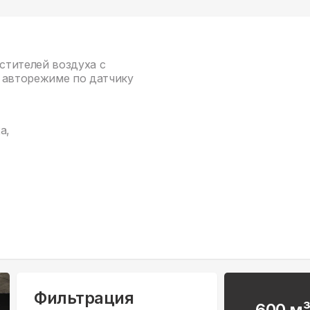
истителей воздуха с
 авторежиме по датчику
а,
Фильтрация
600 м³