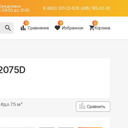
Ежедневно
8 (800) 301-22-62
8 (495) 185-02-02
c 09:00 до 21:00
0
0
0
Сравнение
Избранное
Корзина
-2075D
#
до 75 м²
Сравнить