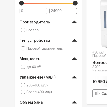
Производитель
Boneco
Тип устройства
Паровой увлажнитель
#
30
м3
Паровой
Мощность
Bonec
до 40 м²
S200
Нет отзыв
Увлажнение (мл/ч)
10 990 
200–400 мл/ч
Более 400 мл/ч
Ср
Объем бака