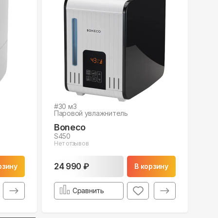
#
30
м3
Паровой увлажнитель
Boneco
S450
Нет отзывов
24 990 ₽
рзину
В корзину
Сравнить