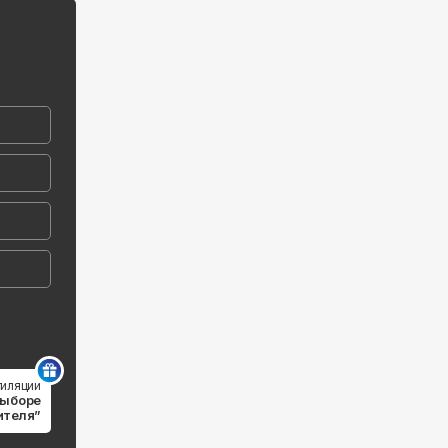
тиляции
выборе
ителя”