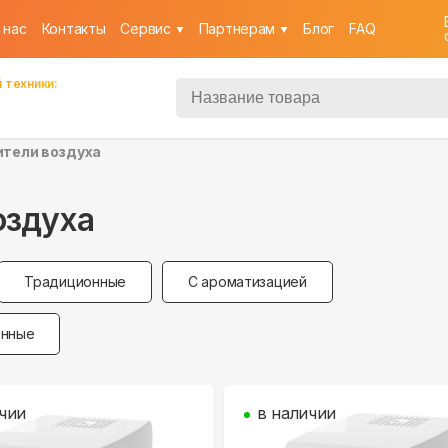
 нас
Контакты
Cервис
Партнерам
Блог
FAQ
 техники:
тели воздуха
оздуха
Традиционные
С ароматизацией
енные
чии
в наличии