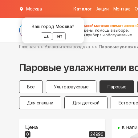
Москва
Каталог
Акции
Монтаж
О
Федеральный магазин климатической
Ваш город
Москва
?
хорошие цены, помощь в выборе,
установка прибора и обслуживание.
Да
Нет
Главная
Увлажнители воздуха
Паровые увлажни
Паровые увлажнители в
Все
Ультразвуковые
Паровые
Для спальни
Для детской
Естеств
Цена
в нали
0
24990