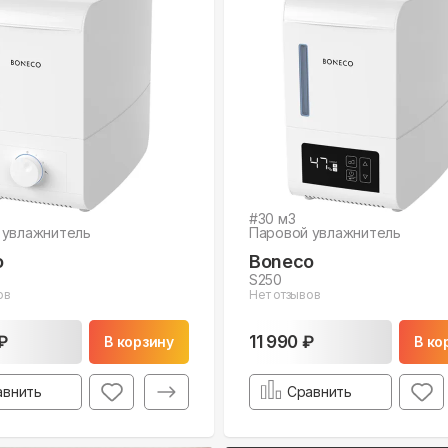
#
30
м3
 увлажнитель
Паровой увлажнитель
o
Boneco
S250
ов
Нет отзывов
₽
11 990 ₽
В корзину
В ко
авнить
Сравнить