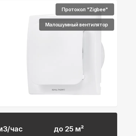
Протокол "Zigbee"
Малошумный вентилятор
м3/час
до 25 м²