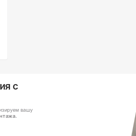
ия с
изируем вашу
нтажа.