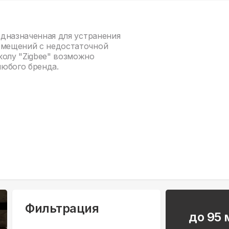
редназначенная для устранения
омещений с недостаточной
колу "Zigbee" возможно
любого бренда.
,
Фильтрация
до 95 