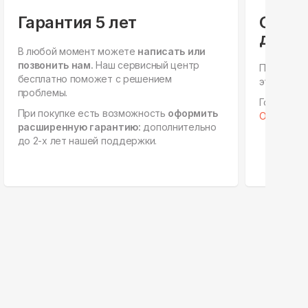
Гарантия 5 лет
Специ
для ю
В любой момент можете
написать или
позвонить нам.
Наш сервисный центр
Персонал
бесплатно поможет с решением
этапах, е
проблемы.
Готовы к 
При покупке есть возможность
оформить
Отправить 
расширенную гарантию:
дополнительно
до 2-х лет нашей поддержки.