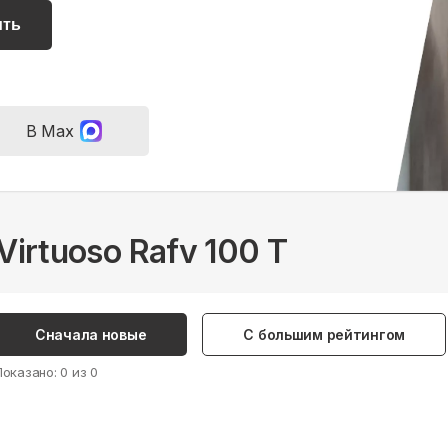
ить
В Max
Virtuoso Rafv 100 T
Сначала новые
С большим рейтингом
Показано:
0
из
0