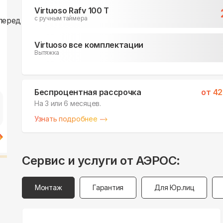
Virtuoso Rafv 100 T
c ручным таймера
Virtuoso все комплектации
Вытяжка
Поможем выбрать
Беспроцентная рассрочка
от
42
место для монтажа:
На 3 или 6 месяцев.
В Telegram
Узнать подробнее
В WhatsApp
Сервис и услуги от АЭРОС:
Монтаж
Гарантия
Для Юр.лиц