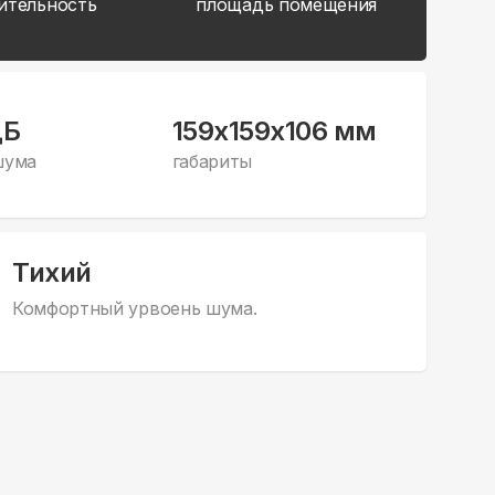
ительность
площадь помещения
дБ
159x159x106 мм
шума
габариты
Тихий
Комфортный урвоень шума.