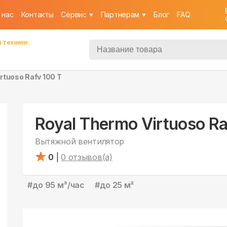
 нас
Контакты
Cервис
Партнерам
Блог
FAQ
 техники:
rtuoso Rafv 100 T
Royal Thermo Virtuoso Ra
Вытяжной вентилятор
0
|
0
отзывов(а)
#
до 95 м³/час
#
до 25 м²