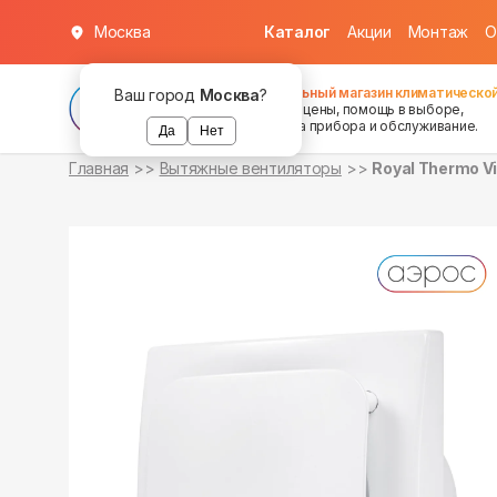
Москва
Каталог
Акции
Монтаж
О
в наличии
в наличии
Федеральный магазин климатической
Ваш город
Москва
?
хорошие цены, помощь в выборе,
установка прибора и обслуживание.
Да
Нет
Главная
Вытяжные вентиляторы
Royal Thermo Vi