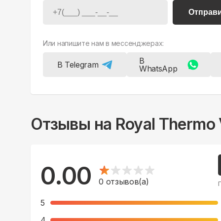
Отправ
Или напишите нам в мессенджерах:
В
В Telegram
WhatsApp
Отзывы на
Royal Thermo 
0.00
0
отзывов(а)
5
4