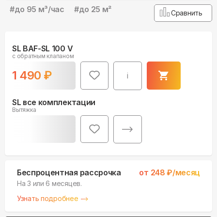
#
до 95 м³/час
#
до 25 м²
Сравнить
SL BAF-SL 100 V
с обратным клапаном
1 490
₽
i
SL все комплектации
Вытяжка
Беспроцентная рассрочка
от
248
₽/месяц
На 3 или 6 месяцев.
Узнать подробнее