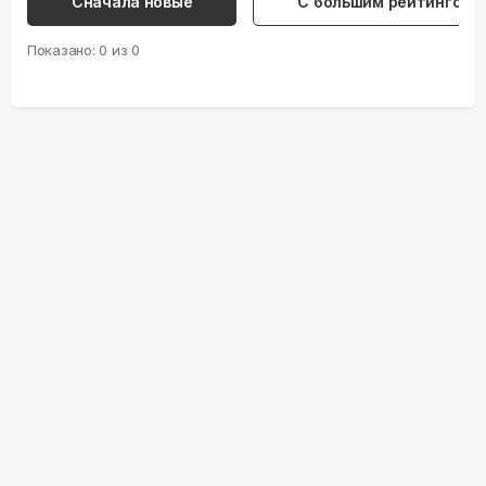
Сначала новые
С большим рейтингом
Показано:
0
из
0