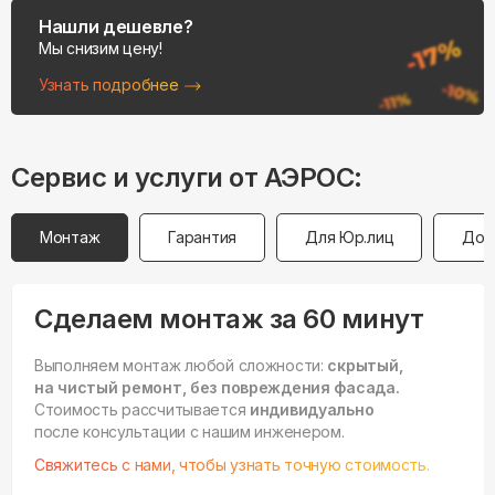
Нашли дешевле?
Мы снизим цену!
Узнать подробнее
Сервис и услуги от АЭРОС:
Монтаж
Гарантия
Для Юр.лиц
Дос
Сделаем монтаж за 60 минут
Выполняем монтаж любой сложности:
скрытый,
на чистый ремонт, без повреждения фасада.
Стоимость рассчитывается
индивидуально
после консультации с нашим инженером.
Свяжитесь с нами, чтобы узнать точную стоимость.