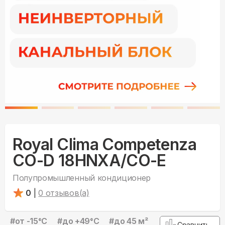
Royal Clima Competenza
CO-D 18HNXA/CO-E
Полупромышленный кондиционер
0
|
0
отзывов(а)
#
от -15°С
#
до +49°С
#
до 45 м²
Сравнить