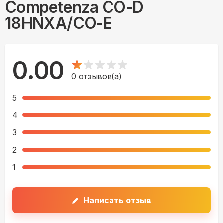
Competenza CO-D
18HNXA/CO-E
0.00
0
отзывов(а)
5
4
3
2
1
Написать отзыв