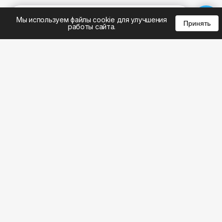
%
0
0
0
Мы используем файлы cookie для улучшения
Принять
работы сайта.
8 (495) 185-02-02
8 (800) 301-22-62
WhatsApp: 8 (999) 833-22-62
info@aeros.su
Политика конфиденциальности
1-й Волоколамский проезд, 10с16 метро
Панфиловская