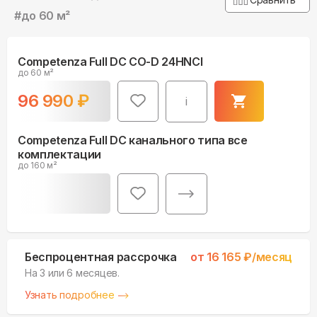
#
до 60 м²
Competenza Full DC CO-D 24HNCI
до 60 м²
96 990
₽
i
Competenza Full DC канального типа все
комплектации
до 160 м²
Беспроцентная рассрочка
от
16 165
₽/месяц
На 3 или 6 месяцев.
Узнать подробнее