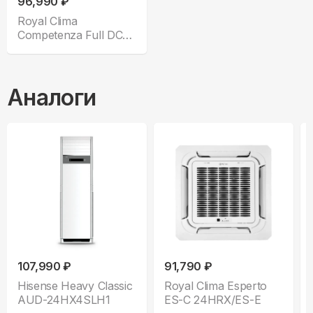
96,990 ₽
Royal Clima
Competenza Full DC
CO-D 24HNCI
Аналоги
107,990 ₽
91,790 ₽
Hisense Heavy Classic
Royal Clima Esperto
AUD-24HX4SLH1
ES-C 24HRX/ES-E