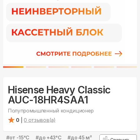
Hisense Heavy Classic
AUC-18HR4SAA1
Полупромышленный кондиционер
0
|
0
отзывов(а)
#
от -15°С
#
до +43°С
#
до 45 м²
Сравнить