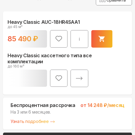
Heavy Classic AUC-18HR4SAA1
до 45 м²
85 490
₽
i
Heavy Classic кассетного типа все
комплектации
до 160 м²
Беспроцентная рассрочка
от
14 248
₽/месяц
На 3 или 6 месяцев.
Узнать подробнее