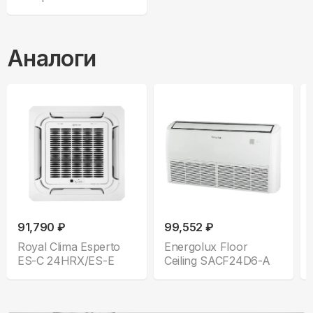
24HNXA/CO-E
Аналоги
91,790 ₽
99,552 ₽
Royal Clima Esperto
Energolux Floor
ES-C 24HRX/ES-E
Ceiling SACF24D6-A