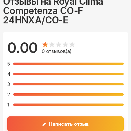
Отзывы на
Royal Clima
Competenza CO-F
24HNXA/CO-E
0.00
0
отзывов(а)
5
4
3
2
1
Написать отзыв