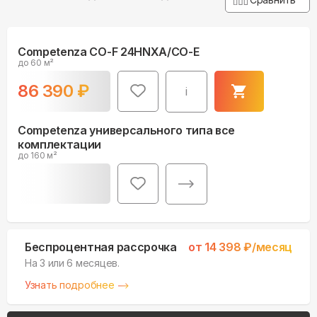
Competenza CO-F 24HNXA/CO-E
до 60 м²
86 390
₽
i
Competenza универсального типа все
комплектации
до 160 м²
Беспроцентная рассрочка
от
14 398
₽/месяц
На 3 или 6 месяцев.
Узнать подробнее