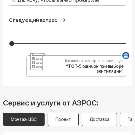
Да. Хочу, чтобы вы его проверили
Следующий вопрос
Чек лист от эксперта в вентиляции
“ТОП-5 ошибок при выборе
вентиляции”
Сервис и услуги от АЭРОС:
Монтаж ЦВС
Проект
Доставка
Гар