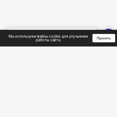
%
0
0
0
Мы используем файлы cookie для улучшения
Принять
работы сайта.
8 (495) 185-02-02
8 (800) 301-22-62
WhatsApp: 8 (999) 833-22-62
info@aeros.su
Политика конфиденциальности