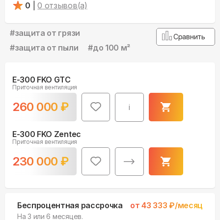
0
|
0
отзывов(а)
#
защита от грязи
Сравнить
#
защита от пыли
#
до 100 м²
E-300 FKO GTC
Приточная вентиляция
260 000
₽
i
E-300 FKO Zentec
Приточная вентиляция
230 000
₽
Беспроцентная рассрочка
от
43 333
₽/месяц
На 3 или 6 месяцев.