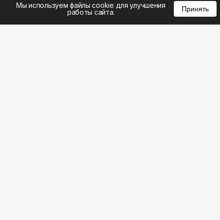
Мы используем файлы cookie для улучшения
Принять
работы сайта.
8 (495) 185-02-02
8 (800) 301-22-62
WhatsApp: 8 (999) 833-22-62
info@aeros.su
Политика конфиденциальности
1-й Волоколамский проезд, 10с16 метро
Панфиловская
Честные обзоры на климатическую технику: