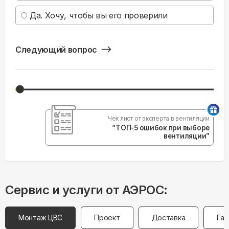
Да. Хочу, чтобы вы его проверили
Следующий вопрос
Чек лист от эксперта в вентиляции
“ТОП-5 ошибок при выборе
вентиляции”
Сервис и услуги от АЭРОС:
Монтаж ЦВС
Проект
Доставка
Гар